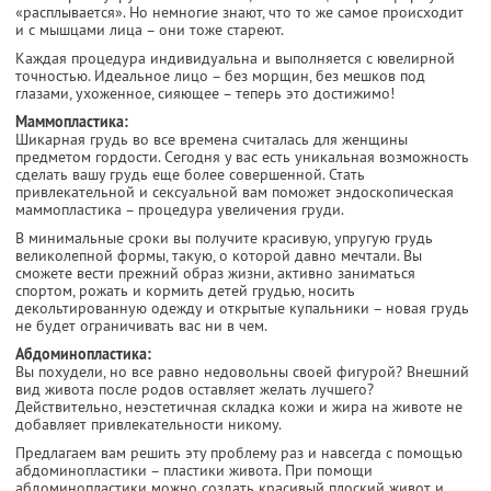
«расплывается». Но немногие знают, что то же самое происходит
и с мышцами лица – они тоже стареют.
Каждая процедура индивидуальна и выполняется с ювелирной
точностью. Идеальное лицо – без морщин, без мешков под
глазами, ухоженное, сияющее – теперь это достижимо!
Маммопластика:
Шикарная грудь во все времена считалась для женщины
предметом гордости. Сегодня у вас есть уникальная возможность
сделать вашу грудь еще более совершенной. Стать
привлекательной и сексуальной вам поможет эндоскопическая
маммопластика – процедура увеличения груди.
В минимальные сроки вы получите красивую, упругую грудь
великолепной формы, такую, о которой давно мечтали. Вы
сможете вести прежний образ жизни, активно заниматься
спортом, рожать и кормить детей грудью, носить
декольтированную одежду и открытые купальники – новая грудь
не будет ограничивать вас ни в чем.
Абдоминопластика:
Вы похудели, но все равно недовольны своей фигурой? Внешний
вид живота после родов оставляет желать лучшего?
Действительно, неэстетичная складка кожи и жира на животе не
добавляет привлекательности никому.
Предлагаем вам решить эту проблему раз и навсегда с помощью
абдоминопластики – пластики живота. При помощи
абдоминопластики можно создать красивый плоский живот и