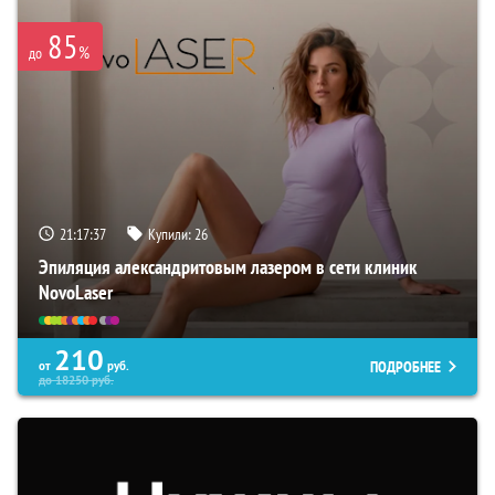
85
%
до
21:17:36
Купили:
26
Эпиляция александритовым лазером в сети клиник
NovoLaser
210
ПОДРОБНЕЕ
от
руб.
до
18250
руб.