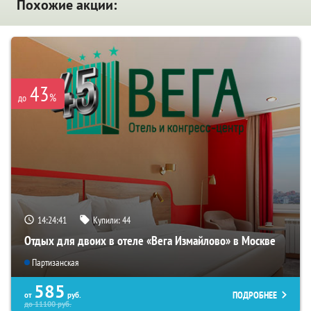
Похожие акции:
43
%
до
14:24:40
Купили:
44
Отдых для двоих в отеле «Вега Измайлово» в Москве
Партизанская
585
ПОДРОБНЕЕ
от
руб.
до
11100
руб.