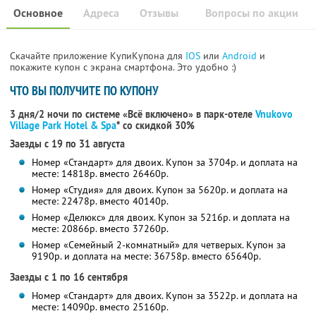
Основное
Адреса
Отзывы
Вопросы по акции
Скачайте приложение КупиКупона для
IOS
или
Android
и
покажите купон с экрана смартфона. Это удобно :)
ЧТО ВЫ ПОЛУЧИТЕ ПО КУПОНУ
3 дня/2 ночи по системе «Всё включено» в парк-отеле
Vnukovo
Village Park Hotel & Spa
* со скидкой 30%
Заезды с 19 по 31 августа
Номер «Стандарт» для двоих. Купон за 3704р. и доплата на
месте: 14818р. вместо 26460р.
Номер «Студия» для двоих. Купон за 5620р. и доплата на
месте: 22478р. вместо 40140р.
Номер «Делюкс» для двоих. Купон за 5216р. и доплата на
месте: 20866р. вместо 37260р.
Номер «Семейный 2-комнатный» для четверых. Купон за
9190р. и доплата на месте: 36758р. вместо 65640р.
Заезды с 1 по 16 сентября
Номер «Стандарт» для двоих. Купон за 3522р. и доплата на
месте: 14090р. вместо 25160р.