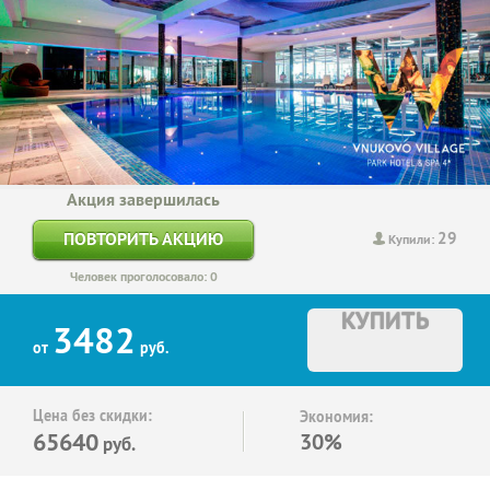
Акция завершилась
29
ПОВТОРИТЬ АКЦИЮ
Купили:
Человек проголосовало: 0
КУПИТЬ
3482
от
руб.
Цена без скидки:
Экономия:
65640
30%
руб.