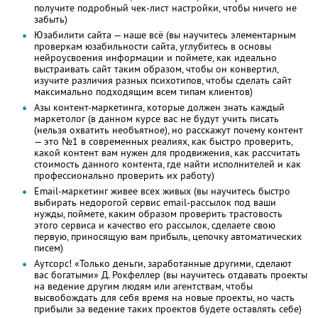
получите подробный чек-лист настройки, чтобы ничего не
забыть)
Юзабилити сайта — наше всё (вы научитесь элементарным
проверкам юзабильности сайта, углубитесь в основы
нейроусвоения информации и поймете, как идеально
выстраивать сайт таким образом, чтобы он конвертил,
изучите различия разных психотипов, чтобы сделать сайт
максимально подходящим всем типам клиентов)
Азы контент-маркетинга, которые должен знать каждый
маркетолог (в данном курсе вас не будут учить писать
(нельзя охватить необъятное), но расскажут почему контент
— это №1 в современных реалиях, как быстро проверить,
какой контент вам нужен для продвижения, как рассчитать
стоимость данного контента, где найти исполнителей и как
профессионально проверить их работу)
Email-маркетинг живее всех живых (вы научитесь быстро
выбирать недорогой сервис email-рассылок под ваши
нужды, поймете, каким образом проверить трастовость
этого сервиса и качество его рассылок, сделаете свою
первую, приносящую вам прибыль, цепочку автоматических
писем)
Аутсорс! «Только деньги, заработанные другими, сделают
вас богатыми» Д. Рокфеллер (вы научитесь отдавать проекты
на ведение другим людям или агентствам, чтобы
высвобождать для себя время на новые проекты, но часть
прибыли за ведение таких проектов будете оставлять себе)