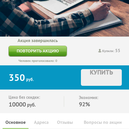
Акция завершилась
55
ПОВТОРИТЬ АКЦИЮ
Купили:
Человек проголосовало: 0
КУПИТЬ
350
руб.
Цена без скидки:
Экономия:
10000
92%
руб.
Основное
Адреса
Отзывы
Вопросы по акции