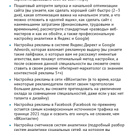
Пошаговый алгоритм запуска и начальной оптимизации
сайта (вы узнаете, как сделать хороший сайт быстро (2–3
дня), какая оптимизация важна на начальном этапе, а что
можно отложить в «долгий ящик», как сделать сайт с
наименьшими затратами (финансовыми, трудовыми и
временными), рассмотрите стандартные «разводы» веб-
мастеров и как их обойти, а также профессиональную
настройку аналитики в Яндекс и Google)
Настройка рекламы в системе Яндекс.Директ и Google
Adwords, которая взломает рекламную выдачу (вы узнаете
такие лайфхаки, о которых вам не расскажут именитые
агентства, вам покажут оптимальный метод настройки, а
после освоения данной специальности вы сможете смело
ставить в своем резюме «Интернет-маркетолог со знанием
контекстной рекламы 5+»)
Настройка рекламы в сети «ВКонтакте» (в то время, когда
некоторые рекламодатели платят своим таргетологам
большие деньги, вы сможете претендовать на увеличение
оклада за совмещение специальностей, даже если у вас нет
таланта к дизайну)
Настройка рекламы в Facebook (Facebook по-прежнему
остается самым конверсионным источником трафика на
границе 2021 года и освоить его ничуть не сложнее, чем
«ВКонтакте»)
Настройка счетчиков систем аналитики (подробный разбор
систем аналитики социальных сетей, на котором вы