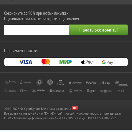
Сэкономьте до 90% при любых покупках
Подпишитесь на самые выгодные предложения
Принимаем к оплате:
2010-2026 © КупиКупон. Все права защищены.
Все права на товарный знак "КупиКупон" и на сайт www.kupikupon.ru принадлежат
OOO «Агентство цифровых решений» ИНН 7705523387, ОГРН 1127747063212