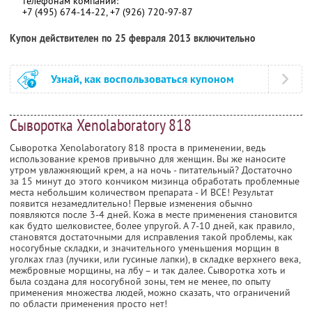
телефонам компании:
+7 (495) 674-14-22, +7 (926) 720-97-87
Купон действителен по 25 февраля 2013 включительно
Узнай, как воспользоваться купоном
Сыворотка Xenolaboratory 818
Сыворотка Xenolaboratory 818 проста в применении, ведь
использование кремов привычно для женщин. Вы же наносите
утром увлажняющий крем, а на ночь - питательный? Достаточно
за 15 минут до этого кончиком мизинца обработать проблемные
места небольшим количеством препарата - И ВСЕ! Результат
появится незамедлительно! Первые изменения обычно
появляются после 3-4 дней. Кожа в месте применения становится
как будто шелковистее, более упругой. А 7-10 дней, как правило,
становятся достаточными для исправления такой проблемы, как
носогубные складки, и значительного уменьшения морщин в
уголках глаз (лучики, или гусиные лапки), в складке верхнего века,
межбровные морщины, на лбу – и так далее. Сыворотка хоть и
была создана для носогубной зоны, тем не менее, по опыту
применения множества людей, можно сказать, что ограничений
по области применения просто нет!