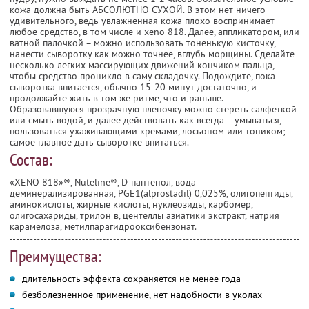
кожа должна быть АБСОЛЮТНО СУХОЙ. В этом нет ничего
удивительного, ведь увлажненная кожа плохо воспринимает
любое средство, в том числе и xeno 818. Далее, аппликатором, или
ватной палочкой – можно использовать тоненькую кисточку,
нанести сыворотку как можно точнее, вглубь морщины. Сделайте
несколько легких массирующих движений кончиком пальца,
чтобы средство проникло в саму складочку. Подождите, пока
сыворотка впитается, обычно 15-20 минут достаточно, и
продолжайте жить в том же ритме, что и раньше.
Образовавшуюся прозрачную пленочку можно стереть салфеткой
или смыть водой, и далее действовать как всегда – умываться,
пользоваться ухаживающими кремами, лосьоном или тоником;
самое главное дать сыворотке впитаться.
Состав:
«XENO 818»®, Nuteline®, D-пантенол, вода
деминерализированная, PGE1(alprostadil) 0,025%, олигопептиды,
аминокислоты, жирные кислоты, нуклеозиды, карбомер,
олигосахариды, трилон в, центеллы азиатики экстракт, натрия
карамелоза, метилпарагидрооксибензонат.
Преимущества:
длительность эффекта сохраняется не менее года
безболезненное применение, нет надобности в уколах