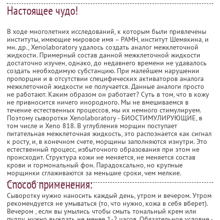
Настоящее чудо!
В ходе многолетних исследований, к которым были привлечены
институты, имеющие мировое имя – РАМН, институт Шемякина, и
мн. др., Xenolaboratory удалось создать аналог межклеточной
жидкости. Примерный состав данной межклеточной жидкости
достаточно изучен, однако, до недавнего времени не удавалось
создать необходимую субстанцию. При малейшем нарушении
пропорции и в отсутствии специфических активаторов аналога
межклеточной жидкости не получается. Данные аналоги просто
не работают. Каким образом он работает? Суть в том, что в кожу
не привносится ничего инородного. Мы не вмешиваемся в
течение естественных процессов, мы их немного стимулируем.
Поэтому сыворотки Xenolaboratory - БИОСТИМУЛИРУЮЩИЕ, в
том числе и Xeno 818. В углубления морщин поступает
питательная межклеточная жидкость, это распознается как сигнал
к росту, и, в конечном счете, морщины заполняются изнутри. Это
естественный процесс, избыточного образования при этом не
происходит. Структура кожи не меняется, не меняется состав
крови и гормональный фон. Парадоксально, но крупные
морщинки сглаживаются за меньшие сроки, чем мелкие.
Способ применения:
Cыворотку нужно наносить каждый день, утром и вечером. Утром
рекомендуется не умываться (то, что нужно, кожа в себя вберет).
Вечером , если вы умылись чтобы смыть тональный крем или
пудру, нужно выждать не менее 1-2 часов. Обязательное условие -