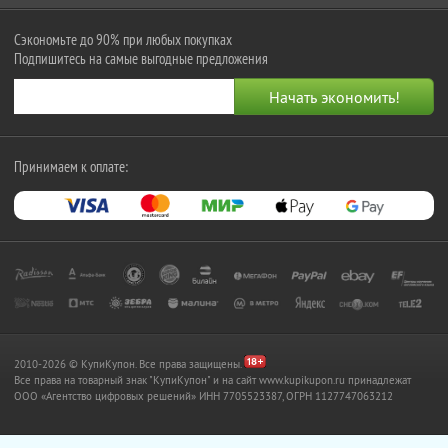
Сэкономьте до 90% при любых покупках
Подпишитесь на самые выгодные предложения
Принимаем к оплате:
2010-2026 © КупиКупон. Все права защищены.
Все права на товарный знак "КупиКупон" и на сайт www.kupikupon.ru принадлежат
OOO «Агентство цифровых решений» ИНН 7705523387, ОГРН 1127747063212