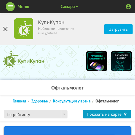
Меню
Самара
КупиКупон
Мобильное приложение
Загрузить
ещё удобнее
Офтальмолог
Главная
Здоровье
Консультации у врача
Офтальмолог
Показать на карте
По рейтингу