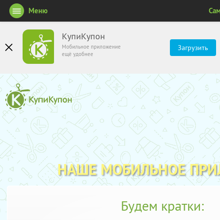
Меню
Са
КупиКупон
Мобильное приложение
Загрузить
ещё удобнее
НАШЕ МОБИЛЬНОЕ ПР
Будем кратки: