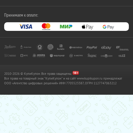
Принимаем к оплате:
2010-2026 © КупиКупон. Все права защищены.
Все права на товарный знак "КупиКупон" и на сайт www.kupikupon.ru принадлежат
OOO «Агентство цифровых решений» ИНН 7705523387, ОГРН 1127747063212