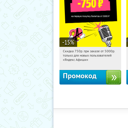
-15
%
Скидка 750р. при заказе от 5000р.
20:25:59
Получили:
114
только для новых пользователей
Россия
«Яндекс Афиши»
Промокод