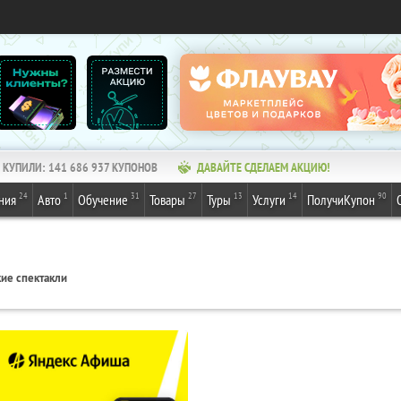
КУПИЛИ:
141 686 937
КУПОНОВ
ДАВАЙТЕ СДЕЛАЕМ АКЦИЮ!
24
1
31
27
13
14
90
ния
Авто
Обучение
Товары
Туры
Услуги
ПолучиКупон
ие спектакли