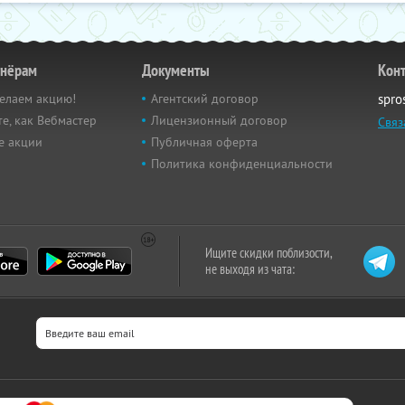
тнёрам
Документы
Кон
елаем акцию!
Агентский договор
spro
е, как Вебмастер
Лицензионный договор
Связ
е акции
Публичная оферта
Политика конфиденциальности
Ищите скидки поблизости,
не выходя из чата: