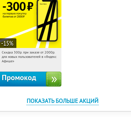
-15
%
Скидка 300р. при заказе от 2000р.
20:25:59
Получили:
65
для новых пользователей в «Яндекс
Россия
Афише»
Промокод
ПОКАЗАТЬ БОЛЬШЕ АКЦИЙ