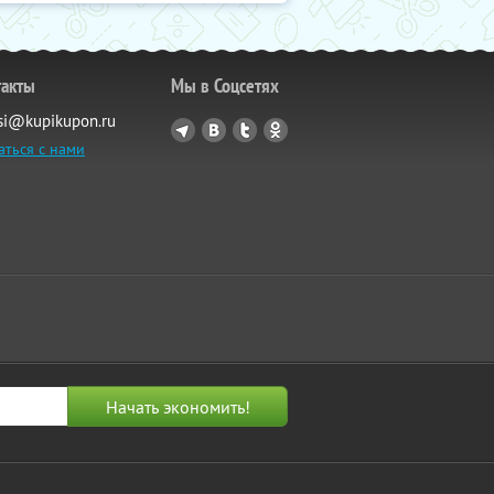
такты
Мы в Соцсетях
si@kupikupon.ru
аться с нами