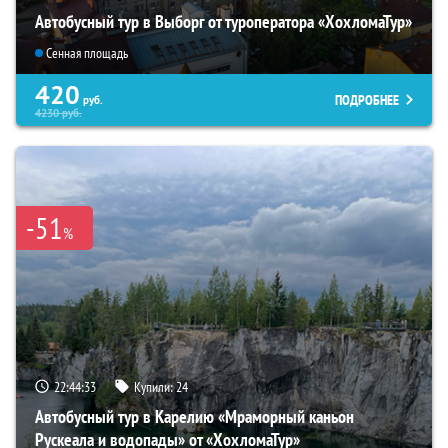
Автобусный тур в Выборг от туроператора «ХохломаТур»
Сенная площадь
420
ПОДРОБНЕЕ
руб.
4230
руб.
-51
%
22:44:31
Купили:
24
Автобусный тур в Карелию «Мраморный каньон
Рускеала и водопады» от «ХохломаТур»