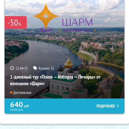
-50
%
22:44:31
Купили:
12
1-дневный тур «Псков — Изборск — Печоры» от
компании «Шарм»
Достоевская
640
ПОДРОБНЕЕ
руб.
5100
руб.