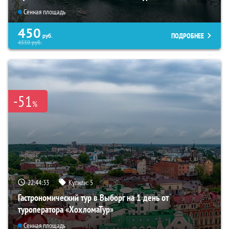
Сенная площадь
450
ПОДРОБНЕЕ
руб.
4550
руб.
-51
%
22:44:31
Купили:
5
Гастрономический тур в Выборг на 1 день от
туроператора «ХохломаТур»
Сенная площадь