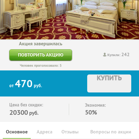
Акция завершилась
242
ПОВТОРИТЬ АКЦИЮ
Купили:
Человек проголосовало: 5
КУПИТЬ
470
от
руб.
Цена без скидки:
Экономия:
20300
50%
руб.
Основное
Адреса
Отзывы
Вопросы по акции