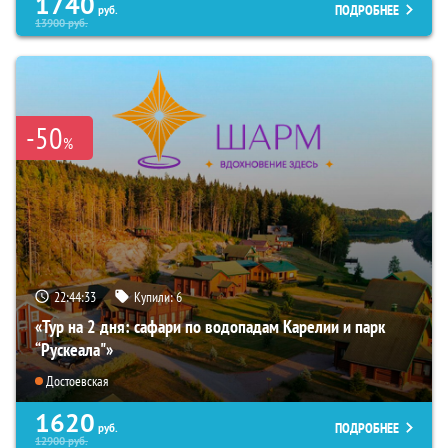
1740
ПОДРОБНЕЕ
руб.
13900
руб.
-50
%
22:44:31
Купили:
6
«Тур на 2 дня: сафари по водопадам Карелии и парк
“Рускеала"»
Достоевская
1620
ПОДРОБНЕЕ
руб.
12900
руб.