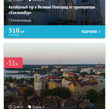
Автобусный тур в Великий Новгород от туроператора
«ХохломаТур»
Сенная площадь
510
ПОДРОБНЕЕ
руб.
5190
руб.
-51
%
22:44:31
Купили:
9