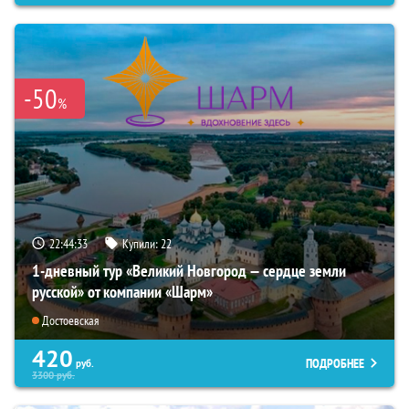
-50
%
22:44:31
Купили:
22
1-дневный тур «Великий Новгород — сердце земли
русской» от компании «Шарм»
Достоевская
420
ПОДРОБНЕЕ
руб.
3300
руб.