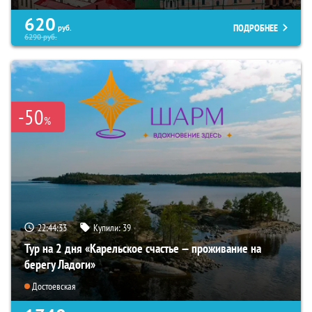
620
ПОДРОБНЕЕ
руб.
6290
руб.
-50
%
22:44:31
Купили:
39
Тур на 2 дня «Карельское счастье — проживание на
берегу Ладоги»
Достоевская