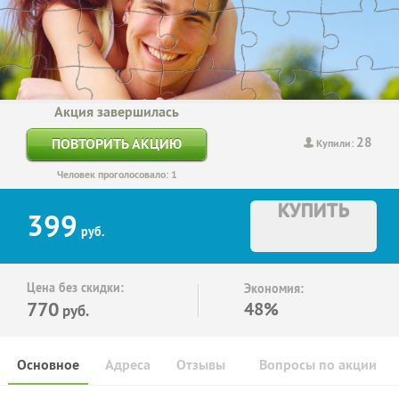
Акция завершилась
28
ПОВТОРИТЬ АКЦИЮ
Купили:
Человек проголосовало: 1
КУПИТЬ
399
руб.
Цена без скидки:
Экономия:
770
48%
руб.
Основное
Адреса
Отзывы
Вопросы по акции