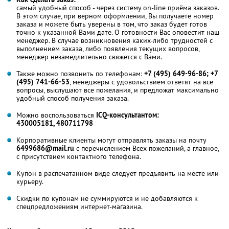
самый удобный способ - через систему on-line приёма заказов.
В этом случае, при верном оформлении, Вы получаете номер
заказа и можете быть уверены в том, что заказ будет готов
точно к указанной Вами дате. О готовности Вас оповестит наш
менеджер. В случае возникновения каких-либо трудностей с
выполнением заказа, либо появления текущих вопросов,
менеджер незамедлительно свяжется с Вами.
Также можно позвонить по телефонам:
+7 (495) 649-96-86; +7
(495) 741-66-53
, менеджеры с удовольствием ответят на все
вопросы, выслушают все пожелания, и предложат максимально
удобный способ получения заказа.
Можно воспользоваться
ICQ-консультантом:
430005181, 480711798
Корпоративные клиенты могут отправлять заказы на почту
6499686@mail.ru
с перечислением Всех пожеланий, а главное,
с присутствием контактного телефона.
Купон в распечатанном виде следует предъявить на месте или
курьеру.
Скидки по купонам не суммируются и не добавляются к
спецпредложениям интернет-магазина.