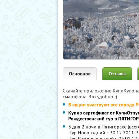
Основное
Отзывы
Скачайте приложение КупиКупон
смартфона. Это удобно :)
В акции участвуют все города 
Купив сертификат от КупиОтпус
Рождественский тур в ПЯТИГОР
3 дня 2 ночи в Пятигорске (всег
-Тур Новогодний с 30.12.2011-3
-Тур Рождественский с 05.01.12