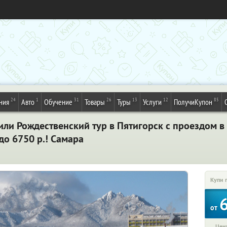
24
1
31
26
13
12
85
ния
Авто
Обучение
Товары
Туры
Услуги
ПолучиКупон
и Рождественский тур в Пятигорск с проездом в 
до 6750 р.! Самара
Купи 
от
Цена