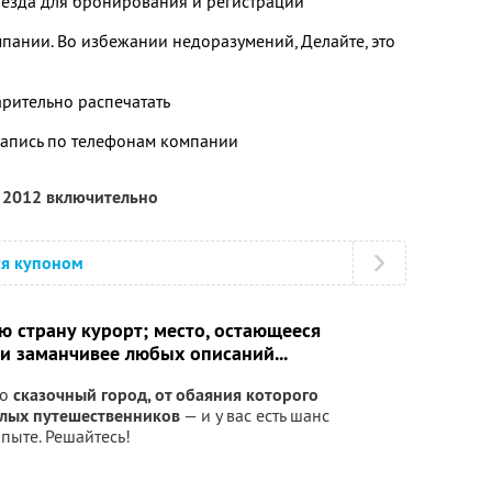
ыезда для бронирования и регистрации
ании. Во избежании недоразумений, Делайте, это
рительно распечатать
апись по телефонам компании
я 2012 включительно
ся купоном
сю страну курорт; место, остающееся
и заманчивее любых описаний...
но
сказочный город, от обаяния которого
алых путешественников
— и у вас есть шанс
пыте. Решайтесь!