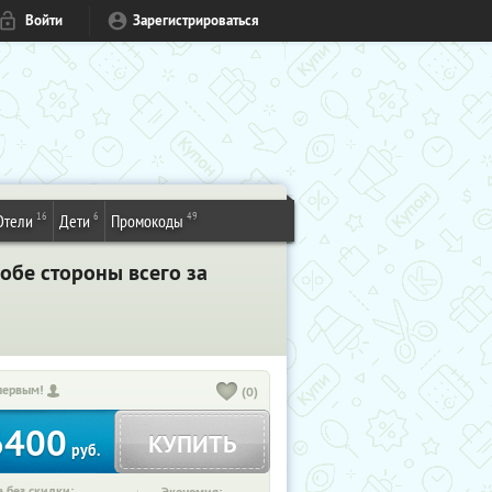
Войти
Зарегистрироваться
16
6
49
Отели
Дети
Промокоды
обе стороны всего за
первым!
(0)
6400
КУПИТЬ
руб.
 без скидки: