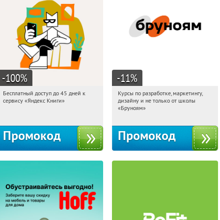
-100
%
-11
%
Бесплатный доступ до 45 дней к
Курсы по разработке, маркетингу,
20:21:39
Получи первым!
20:21:39
Получи первым!
сервису «Яндекс Книги»
дизайну и не только от школы
Россия
Россия
«Бруноям»
Промокод
Промокод