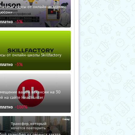
зличные курсы от онлайн-академии
дюсон»
сплатно
-5%
сы от онлайн-школы Skillfactory
сплатно
-5%
змещение вашей вакансии на 30
й на сайте HeadHunter
сплатно
-100%
ой трансфер от сервиса заказа