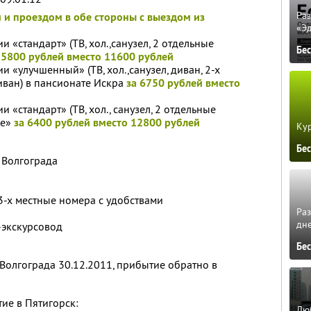
Ра
 и проездом в обе стороны с выездом из
«Э
 «стандарт» (ТВ, хол.,санузел, 2 отдельные
Бе
 5800 рублей вместо 11600 рублей
 «улучшенный» (ТВ, хол.,санузел, диван, 2-х
диван) в пансионате Искра
за 6750 рублей вместо
 «стандарт» (ТВ, хол., санузел, 2 отдельные
ье»
за 6400 рублей вместо 12800 рублей
Кур
Бе
 Волгограда
3-х местные номера с удобствами
Ра
дне
-экскурсовод
Бе
Волгограда 30.12.2011, прибытие обратно в
ие в Пятигорск:
Люб