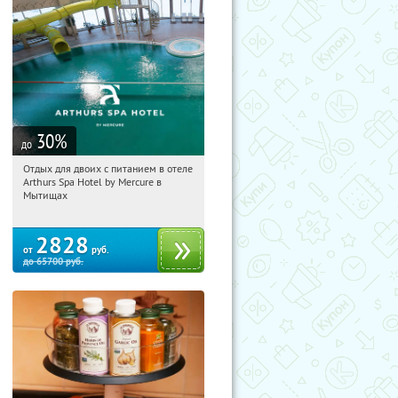
30
%
до
Отдых для двоих с питанием в отеле
20:21:39
Купи первым!
Arthurs Spa Hotel by Mercure в
Московская обл., г. Мытищи, д.
Мытищах
Ларево, ул. Хвойная, стр. 26
2828
от
руб.
до
65700
руб.