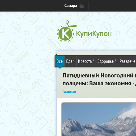
Самара
7
2
2
Все
Еда
Красота
Здоровье
Развлече
Пятидневный Новогодний ил
полцены: Ваша экономия - 
Главная