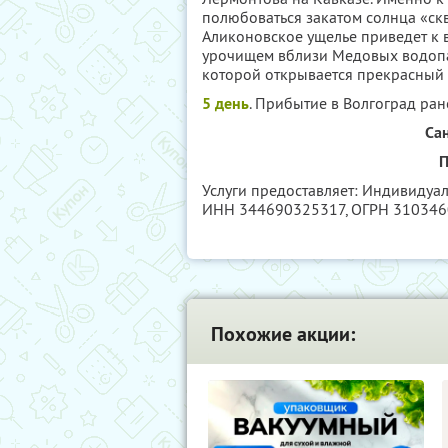
полюбоваться закатом солнца «ск
Аликоновское ущелье приведет к
урочищем вблизи Медовых водопа
которой открывается прекрасный в
5 день
. Прибытие в Волгоград ран
Са
П
Услуги предоставляет: Индивидуа
ИНН 344690325317
, ОГРН 31034
Похожие акции: