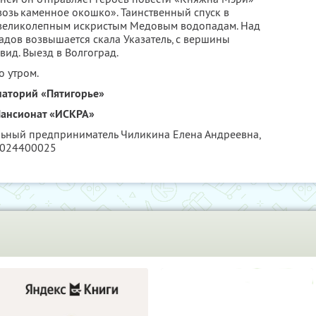
возь каменное окошко». Таинственный спуск в
 великолепным искристым Медовым водопадам. Над
дов возвышается скала Указатель, с вершины
ид. Выезд в Волгоград.
о утром.
наторий «Пятигорье»
ансионат «ИСКРА»
льный предприниматель Чиликина Елена Андреевна,
6024400025