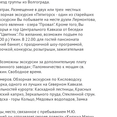
ыезд группы из Волгограда.
втрак. Размещение в двух или трех- местных
зорная экскурсия «Пятигорск - один из старейших
экскурсии Вы побываете на месте дуэли Лермонтова,
го явления - озера "Провал". Кроме того, Вы
орья и гор Центрального Кавказа от беседки
 "Цветник". По желанию, возможен подъем по
0 р.) Ужин. В 22.00. для гостей пансионата
ний банкет, с праздничной шоу-программой,
рочкой, конкурсы, розыгрыши, зажигательная
 Возможны экскурсии за дополнительную плату
винного завода»; Паломничество к мощам св.
жин. Свободное время.
еров. Обзорная экскурсия по Кисловодску.
рка, одного из лучших на Северном Кавказе.
льностей курорта: Каскадной лестницы, Красных
ский каприз, Зеркального пруда, Стеклянной струи.
ска - горы Кольцо, Медовых водопадов, Замка
ды, место, связанное с пребыванием М.Ю.
 ней он отправляет героев повести «Княжна Мэри»