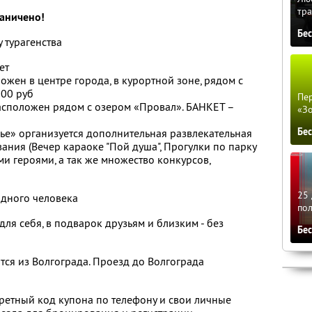
тра
раничено!
Бе
 турагенства
ет
ожен в центре города, в курортной зоне, рядом с
300 руб
Пер
Расположен рядом с озером «Провал». БАНКЕТ –
«З
Бе
рье» организуется дополнительная развлекательная
ания (Вечер караоке "Пой душа", Прогулки по парку
ми героями, а так же множество конкурсов,
25 
одного человека
по
для себя, в подварок друзьям и близким - без
Бе
тся из Волгограда. Проезд до Волгограда
ретный код купона по телефону и свои личные