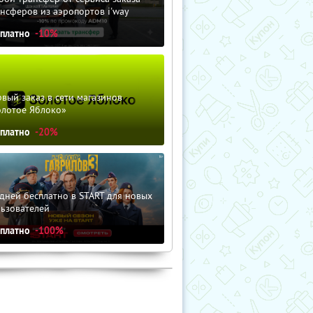
нсферов из аэропортов i'way
сплатно
-10%
вый заказ в сети магазинов
олотое Яблоко»
сплатно
-20%
дней бесплатно в START для новых
льзователей
сплатно
-100%