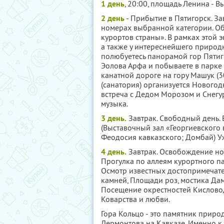
1 день
, 20:00, площадь Ленина - В
2 день
- Прибытие в Пятигорск. За
номерах выбранной категории. Об
курортов страны». В рамках этой 
а также у интереснейшего природно
полюбуетесь панорамой гор Пятиг
Эолова Арфа и побываете в парке
канатной дороге на гору Машук (30
(санатория) организуется Новогод
встреча с Дедом Морозом и Снегу
музыка.
3 день.
Завтрак. Cвободный день.
(Выставочный зал «Георгиевского 
Феодосия кавказского; Домбай) У
4 день.
Завтрак. Освобождение ном
Прогулка по аллеям курортного па
Осмотр известных достопримечате
камней, Площади роз, мостика Дам
Посещение окрестностей Кисловод
Коварства и любви.
Гора Кольцо - это памятник приро
Лермонтова на Кавказе. Именно к