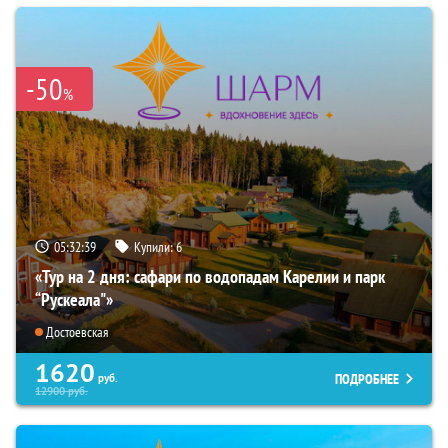
-50
%
05:32:37
Купили:
6
«Тур на 2 дня: сафари по водопадам Карелии и парк
“Рускеала"»
Достоевская
1620
ПОДРОБНЕЕ
руб.
12900
руб.