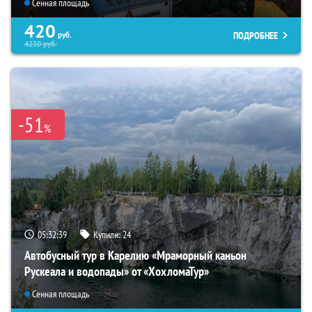
Сенная площадь
420
ПОДРОБНЕЕ
руб.
4230
руб.
-51
%
05:32:37
Купили:
24
Автобусный тур в Карелию «Мраморный каньон
Рускеала и водопады» от «ХохломаТур»
Сенная площадь