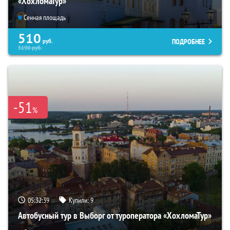
«ХохломаТур»
Сенная площадь
510
ПОДРОБНЕЕ
руб.
5190
руб.
-51
%
05:32:37
Купили:
9
Автобусный тур в Выборг от туроператора «ХохломаТур»