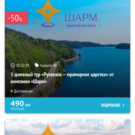
-50
%
05:32:37
Купили:
48
1-дневный тур «Рускеала — мраморное царство» от
компании «Шарм»
Достоевская
490
ПОДРОБНЕЕ
руб.
3900
руб.