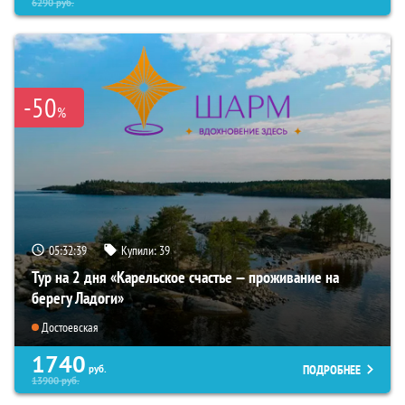
6290
руб.
-50
%
05:32:37
Купили:
39
Тур на 2 дня «Карельское счастье — проживание на
берегу Ладоги»
Достоевская
1740
ПОДРОБНЕЕ
руб.
13900
руб.