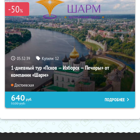
-50
%
05:32:37
Купили:
12
1-дневный тур «Псков — Изборск — Печоры» от
компании «Шарм»
Достоевская
640
ПОДРОБНЕЕ
руб.
5100
руб.