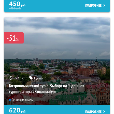
450
ПОДРОБНЕЕ
руб.
4550
руб.
-51
%
05:32:37
Купили:
5
Гастрономический тур в Выборг на 1 день от
туроператора «ХохломаТур»
Сенная площадь
620
ПОДРОБНЕЕ
руб.