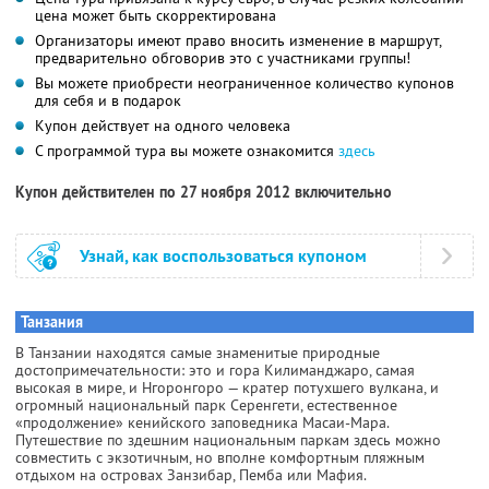
цена может быть скорректирована
Организаторы имеют право вносить изменение в маршрут,
предварительно обговорив это с участниками группы!
Вы можете приобрести неограниченное количество купонов
для себя и в подарок
Купон действует на одного человека
С программой тура вы можете ознакомится
здесь
Купон действителен по 27 ноября 2012 включительно
Узнай, как воспользоваться купоном
Танзания
В Танзании находятся самые знаменитые природные
достопримечательности: это и гора Килиманджаро, самая
высокая в мире, и Нгоронгоро — кратер потухшего вулкана, и
огромный национальный парк Серенгети, естественное
«продолжение» кенийского заповедника Масаи-Мара.
Путешествие по здешним национальным паркам здесь можно
совместить с экзотичным, но вполне комфортным пляжным
отдыхом на островах Занзибар, Пемба или Мафия.