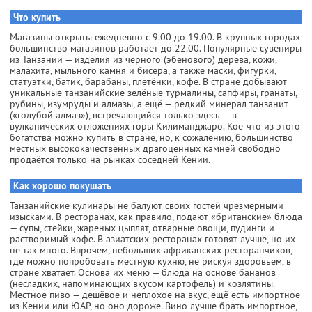
Что купить
Магазины открыты ежедневно с 9.00 до 19.00. В крупных городах
большинство магазинов работает до 22.00. Популярные сувениры
из Танзании — изделия из чёрного (эбенового) дерева, кожи,
малахита, мыльного камня и бисера, а также маски, фигурки,
статуэтки, батик, барабаны, плетёнки, кофе. В стране добывают
уникальные танзанийские зелёные турмалины, сапфиры, гранаты,
рубины, изумруды и алмазы, а ещё — редкий минерал танзанит
(«голубой алмаз»), встречающийся только здесь — в
вулканических отложениях горы Килиманджаро. Кое-что из этого
богатства можно купить в стране, но, к сожалению, большинство
местных высококачественных драгоценных камней свободно
продаётся только на рынках соседней Кении.
Как хорошо покушать
Танзанийские кулинары не балуют своих гостей чрезмерными
изысками. В ресторанах, как правило, подают «британские» блюда
— супы, стейки, жареных цыплят, отварные овощи, пудинги и
растворимый кофе. В азиатских ресторанах готовят лучше, но их
не так много. Впрочем, небольших африканских ресторанчиков,
где можно попробовать местную кухню, не рискуя здоровьем, в
стране хватает. Основа их меню — блюда на основе бананов
(несладких, напоминающих вкусом картофель) и козлятины.
Местное пиво — дешёвое и неплохое на вкус, ещё есть импортное
из Кении или ЮАР, но оно дороже. Вино лучше брать импортное,