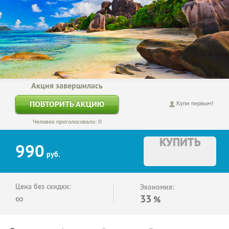
Акция завершилась
ПОВТОРИТЬ АКЦИЮ
Купи первым!
Человек проголосовало: 0
КУПИТЬ
990
руб.
Цена без скидки:
Экономия:
∞
33
%