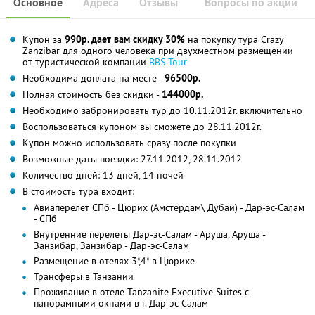
Основное
Адреса
Отзывы
Вопросы по акции
Купон за
990р. дает вам скидку 30%
на покупку тура Crazy
Zanzibar для одного человека при двухместном размещении
от туристической компании
BBS Tour
Необходима доплата на месте -
96500р.
Полная стоимость без скидки -
144000р.
Необходимо забронировать тур до 10.11.2012г. включительно
Воспользоваться купоном вы сможете до 28.11.2012г.
Купон можно использовать сразу после покупки
Возможные даты поездки: 27.11.2012, 28.11.2012
Количество дней: 13 дней, 14 ночей
В стоимость тура входит:
Авиаперелет СПб - Цюрих (Амстердам\ Дубаи) - Дар-эс-Салам
- СПб
Внутренние перелеты Дар-эс-Салам - Аруша, Аруша -
Занзибар, Занзибар - Дар-эс-Салам
Размещение в отелях 3*,4* в Цюрихе
Трансферы в Танзании
Проживание в отеле Tanzanite Executive Suites с
панорамными окнами в г. Дар-эс-Салам