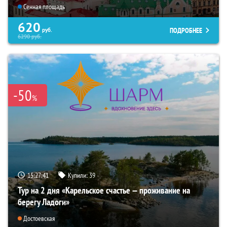
Сенная площадь
620
ПОДРОБНЕЕ
руб.
6290
руб.
-50
%
15:27:40
Купили:
39
Тур на 2 дня «Карельское счастье — проживание на
берегу Ладоги»
Достоевская