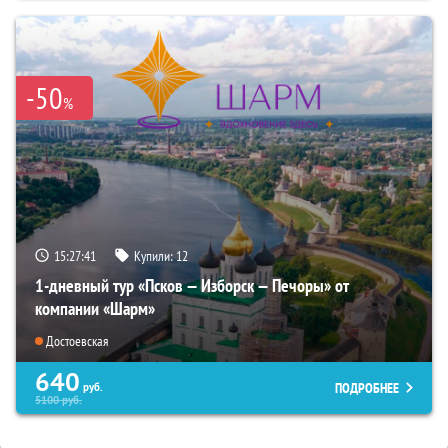
-50
%
15:27:40
Купили:
12
1-дневный тур «Псков — Изборск — Печоры» от
компании «Шарм»
Достоевская
640
ПОДРОБНЕЕ
руб.
5100
руб.