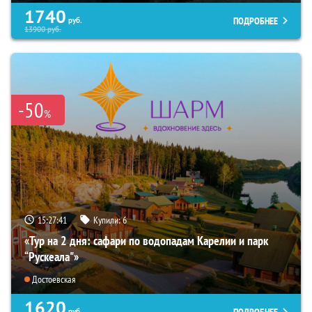
1740
ПОДРОБНЕЕ
руб.
13900
руб.
-50
%
15:27:40
Купили:
6
«Тур на 2 дня: сафари по водопадам Карелии и парк
“Рускеала"»
Достоевская
1620
ПОДРОБНЕЕ
руб.