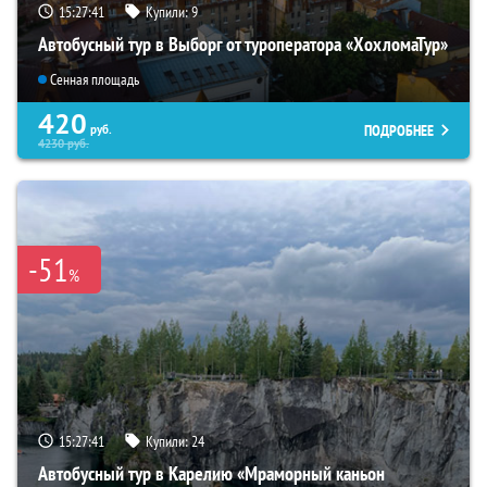
15:27:40
Купили:
9
Автобусный тур в Выборг от туроператора «ХохломаТур»
Сенная площадь
420
ПОДРОБНЕЕ
руб.
4230
руб.
-51
%
15:27:40
Купили:
24
Автобусный тур в Карелию «Мраморный каньон