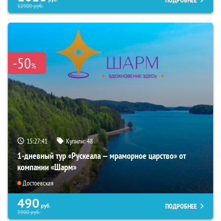
12900
руб.
-50
%
15:27:40
Купили:
48
1-дневный тур «Рускеала — мраморное царство» от
компании «Шарм»
Достоевская
490
ПОДРОБНЕЕ
руб.
3900
руб.