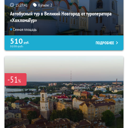
15:27:40
Купили:
2
Автобусный тур в Великий Новгород от туроператора
«ХохломаТур»
Сенная площадь
510
ПОДРОБНЕЕ
руб.
5190
руб.
-51
%