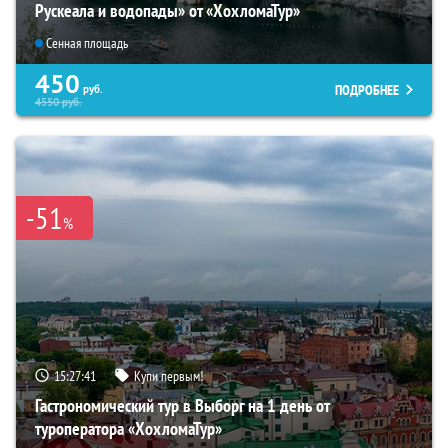
Рускеала и водопады» от «ХохломаТур»
Сенная площадь
450
ПОДРОБНЕЕ
руб.
4550
руб.
-51
%
15:27:40
Купи первым!
Гастрономический тур в Выборг на 1 день от
туроператора «ХохломаТур»