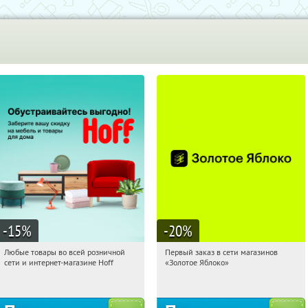
-15
%
-20
%
Любые товары во всей розничной
Первый заказ в сети магазинов
08:17:22
Получили:
83
08:17:22
Получи первым!
сети и интернет-магазине Hoff
«Золотое Яблоко»
Москва, 1-й Волоколамский проезд,
Россия
10с1