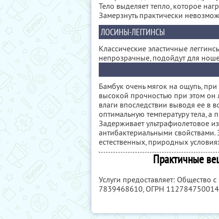
Тело выделяет тепло, которое нагр
Замерзнуть практически невозмо
ЛОСИНЫ-ЛЕГГИНСЫ
Классические эластичные леггинсы
непрозрачные, подойдут для ноше
Бамбук очень мягок на ощупь, пр
высокой прочностью при этом он 
влаги впоследствии выводя ее в во
оптимальную температуру тела, а 
Задерживает ультрафиолетовое из
антибактериальными свойствами. 
естественных, природных условия
Практичные вещ
Услуги предоставляет: Общество с
7839468610
, ОГРН 11278475001