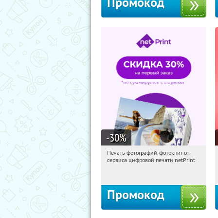
Промокод
-30
%
Печать фотографий, фотокниг от
08:17:22
Получили:
4
сервиса цифровой печати netPrint
Россия
Промокод