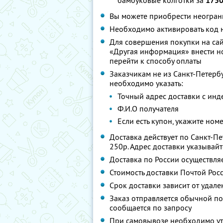
бамбуковые колготки за
1750
Вы можете приобрести неограни
Необходимо активировать код н
Для совершения покупки на сай
«Другая информация» внести ном
перейти к способу оплаты
Заказчикам не из Санкт-Петерб
необходимо указать:
Точный адрес доставки с инд
Ф.И.О получателя
Если есть купон, укажите ном
Доставка действует по Санкт-П
250р. Адрес доставки указывай
Доставка по России осуществля
Стоимость доставки Почтой Росс
Срок доставки зависит от удале
Заказ отправляется обычной п
сообщается по запросу
При самовывозе необходимо ут