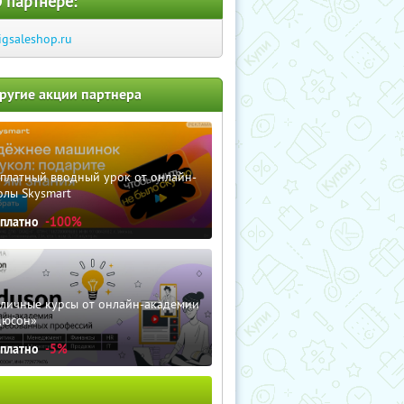
 партнере:
igsaleshop.ru
ругие акции партнера
сплатный вводный урок от онлайн-
олы Skysmart
сплатно
-100%
зличные курсы от онлайн-академии
дюсон»
сплатно
-5%