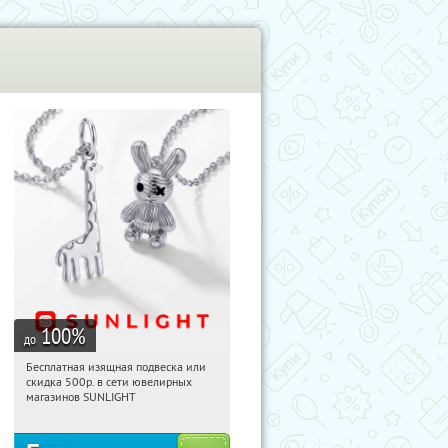
100
%
до
Бесплатная изящная подвеска или
08:17:22
Получили:
73
скидка 500р. в сети ювелирных
Россия
магазинов SUNLIGHT