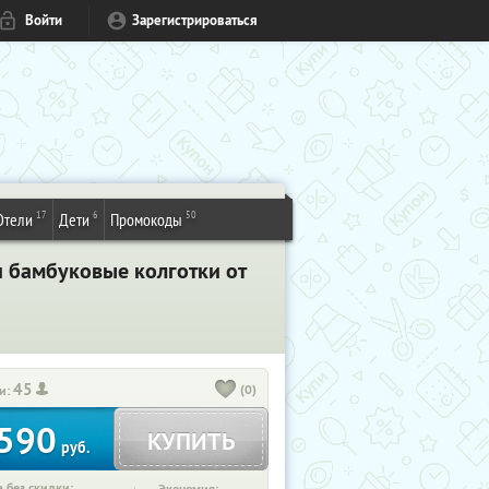
Войти
Зарегистрироваться
17
6
50
Отели
Дети
Промокоды
 бамбуковые колготки от
45
(0)
и:
590
КУПИТЬ
руб.
 без скидки: