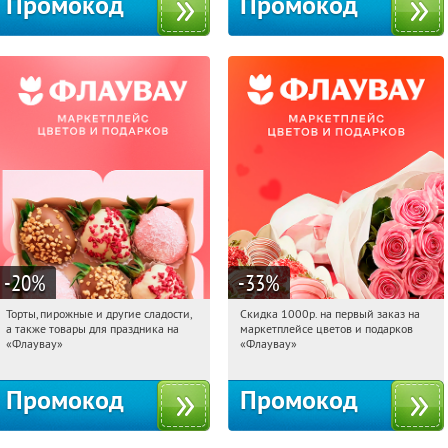
Промокод
Промокод
-20
%
-33
%
Торты, пирожные и другие сладости,
Скидка 1000р. на первый заказ на
08:17:22
Получили:
6
08:17:22
Получили:
18
а также товары для праздника на
маркетплейсе цветов и подарков
Россия
Россия
«Флаувау»
«Флаувау»
Промокод
Промокод