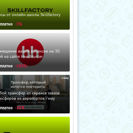
сы от онлайн-школы Skillfactory
сплатно
-5%
змещение вашей вакансии на 30
й на сайте HeadHunter
сплатно
-100%
ой трансфер от сервиса заказа
нсферов из аэропортов i'way
сплатно
-10%