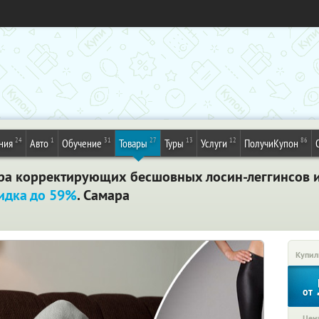
24
1
31
27
13
12
86
ния
Авто
Обучение
Товары
Туры
Услуги
ПолучиКупон
ара корректирующих бесшовных лосин-леггинсов и
идка до 59%
. Самара
Купил
от
Цена