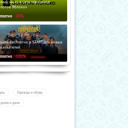
вый заказ в сети магазинов
олотое Яблоко»
сплатно
-20%
дней бесплатно в START для новых
льзователей
сплатно
-100%
ары
Одежда и обувь
 дома и дачи