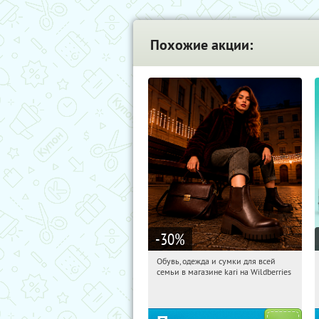
Похожие акции:
-30
%
Обувь, одежда и сумки для всей
08:17:22
Получили:
31
семьи в магазине kari на Wildberries
Россия