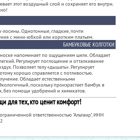
евает этот воздушный слой и сохраняет его внутри.
жно!
-лосины. Однотонные, гладкие, почти
ния с мини-юбкой или коротким платьем.
БАМБУКОВЫЕ КОЛГОТКИ
и носке напоминает по ощущениям шелк. Обладает
легкий. Регулирует поглощение и отталкивание
здух. Позволяет телу «дышать». Регулирует
потому хорошо справляется с потливостью.
лучение. Обладает естественными
Экологичный, поскольку произрастает бамбук в
х, без помощи удобрений и химикатов.
и для тех, кто ценит комфорт!
 ограниченной ответственностью "Альтаир",
ИНН
42