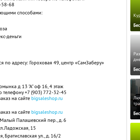
2-58-68
дующими способами:
Кур
Бе
оза
кс-деньги
Ра
дне
я по адресу: Гороховая 49, центр «СамЗаберу»
Бе
ромынка д 13 "А" оф 16, 4 этаж
о телефону +7 (903) 772-32-45
Люб
аказ на сайте
bigsaleshop.ru
тра
аказ на сайте
bigsaleshop.ru
Бе
, Малый Палашевский пер., д. 6
 ул.Ладожская, 15
я, Братиславская ул., д. 16/2