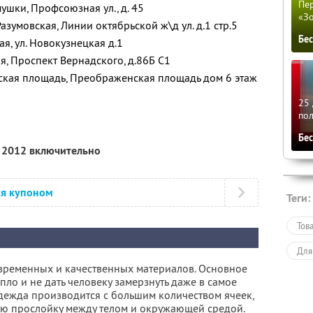
Пер
мушки, Профсоюзная ул., д. 45
«З
 Разумовская, Линии октябрьской ж\д ул. д.1 стр.5
Бе
ая, ул. Новокузнецкая д.1
ая, Проспект Вернадского, д.86Б С1
нская площадь, Преображенская площадь дом 6 этаж
25 
по
Бе
я 2012 включительно
ся купоном
Теги:
Тов
Для
овременных и качественных материалов. Основное
пло и не дать человеку замерзнуть даже в самое
одежда производится с большим количеством ячеек,
ую прослойку между телом и окружающей средой.