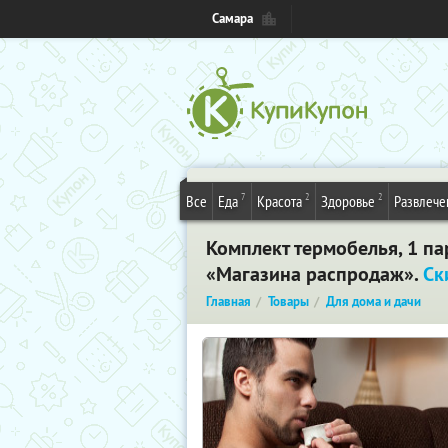
Самара
7
2
2
Все
Еда
Красота
Здоровье
Развлече
Комплект термобелья, 1 п
«Магазина распродаж».
Ск
Главная
Товары
Для дома и дачи