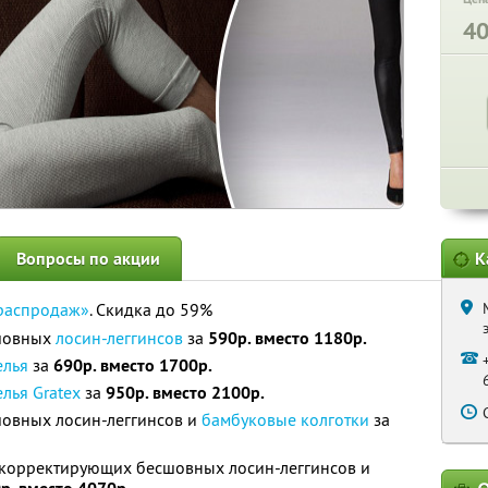
4
Вопросы по акции
К
распродаж»
. Скидка до 59%
сшовных
лосин-леггинсов
за
590р. вместо 1180р.
елья
за
690р. вместо 1700р.
лья Gratex
за
950р. вместо 2100р.
овных лосин-леггинсов и
бамбуковые колготки
за
а корректирующих бесшовных лосин-леггинсов и