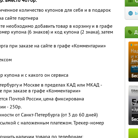
р. вместо 4070р.
О
ченное количество купонов для себя и в подарок
b
а сайте партнера
те необходимо добавить товар в корзину и в графе
ер купона (6 знаков) и код купона (2 знака), затем
Д
урга при заказе на сайте в графе «Комментарии»
ексом
Бе
шк
ер купона и с какого он сервиса
Бе
етербургу и Москве в пределах КАД или МКАД -
те при заказе в графе «Комментарии»
ется Почтой России, цена фиксирована
Ра
ии - 250р.
«Э
нности от Санкт-Петербурга (от 3 до 60 дней)
Бе
осылкой с наложенным платежом. Трекер-номер
очнить наличии товара по телефонам: