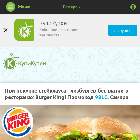
Меню
Самара
КупиКупон
Мобильное приложение
Загрузить
ещё удобнее
При покупке стейкхауса - чизбургер бесплатно в
ресторанах Burger King! Промокод
9810
. Самара