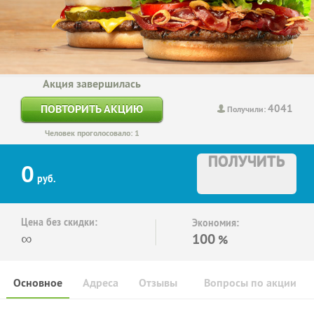
Акция завершилась
4041
ПОВТОРИТЬ АКЦИЮ
Получили:
Человек проголосовало: 1
ПОЛУЧИТЬ
0
руб.
Цена без скидки:
Экономия:
∞
100
%
Основное
Адреса
Отзывы
Вопросы по акции