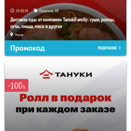
19:30:57
Получили:
88
Доставка еды от компании TanukiFamily: суши, роллы,
сеты, пицца, мясо и другое
Россия
Промокод
ПОДРОБНЕЕ
-100
%