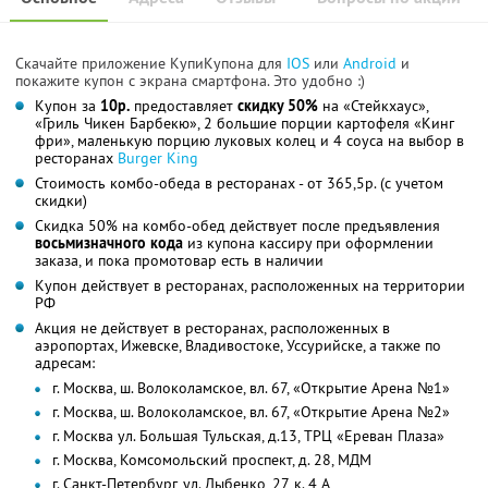
Скачайте приложение КупиКупона для
IOS
или
Android
и
покажите купон с экрана смартфона. Это удобно :)
Купон за
10р.
предоставляет
скидку 50%
на «Стейкхаус»,
«Гриль Чикен Барбекю», 2 большие порции картофеля «Кинг
фри», маленькую порцию луковых колец и 4 соуса на выбор в
ресторанах
Burger King
Стоимость комбо-обеда в ресторанах - от 365,5р. (с учетом
скидки)
Скидка 50% на комбо-обед действует после предъявления
восьмизначного
кода
из купона кассиру при оформлении
заказа, и пока промотовар есть в наличии
Купон действует в ресторанах, расположенных на территории
РФ
Акция не действует в ресторанах, расположенных в
аэропортах, Ижевске, Владивостоке, Уссурийске, а также по
адресам:
г. Москва, ш. Волоколамское, вл. 67, «Открытие Арена №1»
г. Москва, ш. Волоколамское, вл. 67, «Открытие Арена №2»
г. Москва ул. Большая Тульская, д.13, ТРЦ «Ереван Плаза»
г. Москва, Комсомольский проспект, д. 28, МДМ
г. Санкт-Петербург, ул. Дыбенко, 27, к. 4 А