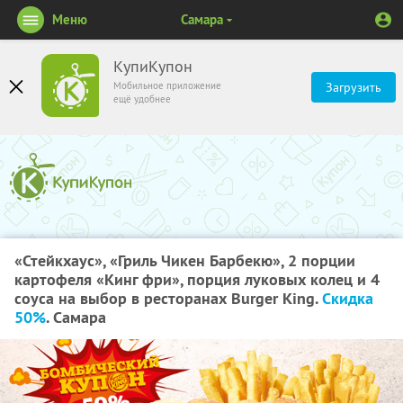
Меню
Самара
КупиКупон
Мобильное приложение
Загрузить
ещё удобнее
«Стейкхаус»,​ ​«Гриль​ ​Чикен​ ​Барбекю»,​ ​2​ ​порции​ ​
картофеля​ ​«Кинг​ ​фри»,​ ​порция​ ​луковых колец​ ​и​ ​4​ ​
соуса​ ​на​ ​выбор​ ​в​ ​ресторанах​ ​Burger​ ​King.​ ​
Скидка​ ​
50%
. Самара