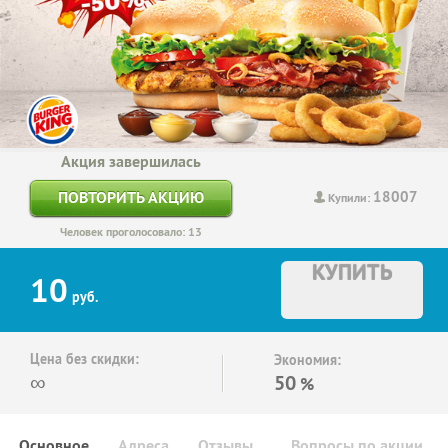
Акция завершилась
18007
ПОВТОРИТЬ АКЦИЮ
Купили:
Человек проголосовало: 13
КУПИТЬ
10
руб.
Цена без скидки:
Экономия:
∞
50
%
Основное
Адреса
Отзывы
Вопросы по акции