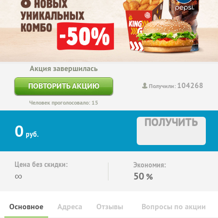
Акция завершилась
104268
ПОВТОРИТЬ АКЦИЮ
Получили:
Человек проголосовало: 15
ПОЛУЧИТЬ
0
руб.
Цена без скидки:
Экономия:
∞
50
%
Основное
Адреса
Отзывы
Вопросы по акции