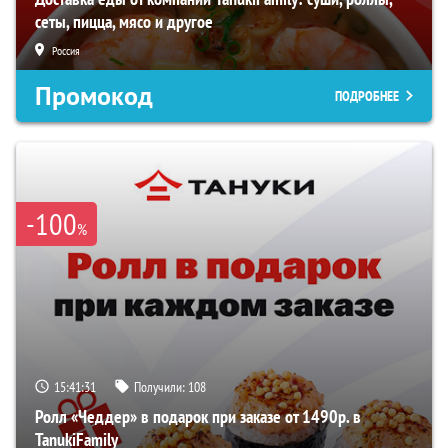
сеты, пицца, мясо и другое
Россия
Промокод
ПОДРОБНЕЕ
-100
%
15:41:30
Получили:
108
Ролл «Чеддер» в подарок при заказе от 1490р. в
TanukiFamily