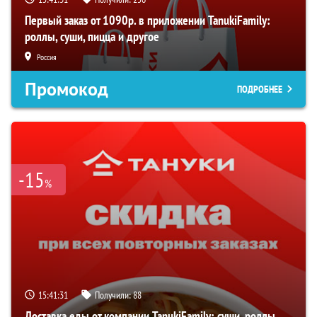
Первый заказ от 1090р. в приложении TanukiFamily:
роллы, суши, пицца и другое
Россия
Промокод
ПОДРОБНЕЕ
-15
%
15:41:30
Получили:
88
Доставка еды от компании TanukiFamily: суши, роллы,