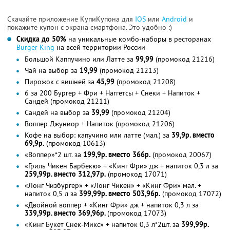
Скачайте приложение КупиКупона для
IOS
или
Android
и
покажите купон с экрана смартфона. Это удобно :)
Скидка до 50%
на уникальные комбо-наборы в ресторанах
Burger King
на всей территории России
Большой Каппучино или Латте за
99,99
(промокод 21216)
Чай на выбор за
19,99
(промокод 21213)
Пирожок с вишней за
45,99
(промокод 21208)
6 за 200 Бургер + Фри + Наггетсы + Снеки + Напиток +
Сандей (промокод 21211)
Сандей на выбор за
39,99
(промокод 21204)
Воппер Джуниор + Напиток (промокод 21206)
Кофе на выбор: капучино или латте (мал.) за
39,9р. вместо
69,9р.
(промокод 10613)
«Воппер»*2 шт. за
199,9р. вместо 366р.
(промокод 20067)
«Гриль Чикен Барбекю» + «Кинг Фри» дж + напиток 0,3 л за
259,99р. вместо 312,97р.
(промокод 17071)
«Лонг Чизбургер» + «Лонг Чикен» + «Кинг Фри» мал. +
напиток 0,5 л за
399,99р. вместо 503,96р.
(промокод 17072)
«Двойной воппер + «Кинг Фри» дж + напиток 0,3 л за
339,99р. вместо 369,96р.
(промокод 17073)
«Кинг Букет Снек-Микс» + напиток 0,3 л*2шт. за
399,99р.