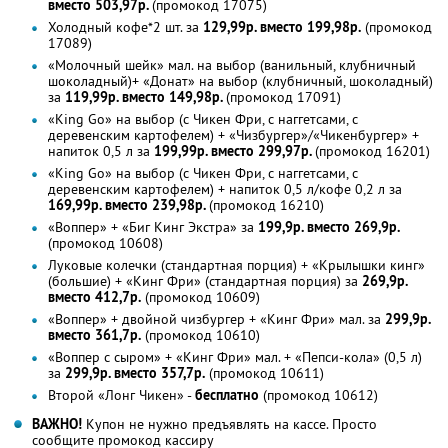
вместо 503,97р.
(промокод 17075)
Холодный кофе*2 шт. за
129,99р. вместо 199,98р.
(промокод
17089)
«Молочный шейк» мал. на выбор (ванильный, клубничный
шоколадный)+ «Донат» на выбор (клубничный, шоколадный)
за
119,99р. вместо 149,98р.
(промокод 17091)
«King Go» на выбор (с Чикен Фри, с наггетсами, с
деревенским картофелем) + «Чизбургер»/«Чикенбургер» +
напиток 0,5 л за
199,99р. вместо 299,97р.
(промокод 16201)
«King Go» на выбор (с Чикен Фри, с наггетсами, с
деревенским картофелем) + напиток 0,5 л/кофе 0,2 л за
169,99р. вместо 239,98р.
(промокод 16210)
«Воппер» + «Биг Кинг Экстра» за
199,9р. вместо 269,9р.
(промокод 10608)
Луковые колечки (стандартная порция) + «Крылышки кинг»
(большие) + «Кинг Фри» (стандартная порция) за
269,9р.
вместо 412,7р.
(промокод 10609)
«Воппер» + двойной чизбургер + «Кинг Фри» мал. за
299,9р.
вместо 361,7р.
(промокод 10610)
«Воппер с сыром» + «Кинг Фри» мал. + «Пепси-кола» (0,5 л)
за
299,9р. вместо 357,7р.
(промокод 10611)
Второй «Лонг Чикен» -
бесплатно
(промокод 10612)
ВАЖНО!
Купон не нужно предъявлять на кассе. Просто
сообщите промокод кассиру