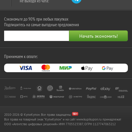
не выходя из чата:
Сэкономьте до 90% при любых покупках
Подпишитесь на самые выгодные предложения
Принимаем к оплате:
2010-2026 © КупиКупон. Все права защищены.
Все права на товарный знак "КупиКупон" и на сайт www.kupikupon.ru принадлежат
OOO «Агентство цифровых решений» ИНН 7705523387, ОГРН 1127747063212