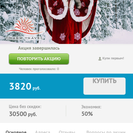
Акция завершилась
ПОВТОРИТЬ АКЦИЮ
Купи первым!
Человек проголосовало: 0
КУПИТЬ
3820
руб.
Цена без скидки:
Экономия:
30500
50%
руб.
Основное
Адреса
Отзывы
Вопросы по акции