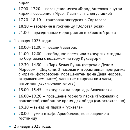
кирхи
17.00–17.20 — посещение музея «Город Ангелов» внутри
кирхи, посещение «Музея Иван-чая» с дегустацией
17.20–18.10 — трассовая экскурсия в Сортавала
18.10 — заселение в гостиницу «Золотая роза»
21.00 — праздничные мероприятия в «Золотой розе»
1 января 2025 года:
10.00–11.00 — поздний завтрак
11.00–12.00 — свободное время или экскурсия с гидом
по Сортавала с подъемом на гору Кухавуори
12.30–14.30 — «Парк Белая Руна» (встреча с Дедом
Морозом — Джухани, 2-часовая интерактивная программа
с играми, фотосессией, посещенитем дома Деда мороза,
отправлением писем), чаепитие с карельским чаем,
питомник (хаски, олени, еноты)
15.00–15.45 — экскурсия на водопады Ахвенкоски
16.00–19.20 — посещение горного парка «Рускеала» с
подсветкой, свободное время для обеда (самостоятельно)
19.20 — выезд из парка «Рускеала»
20.00 — ужин в кафе Аркобалено, возвращение в
гостиницу
2 января 2025 года: