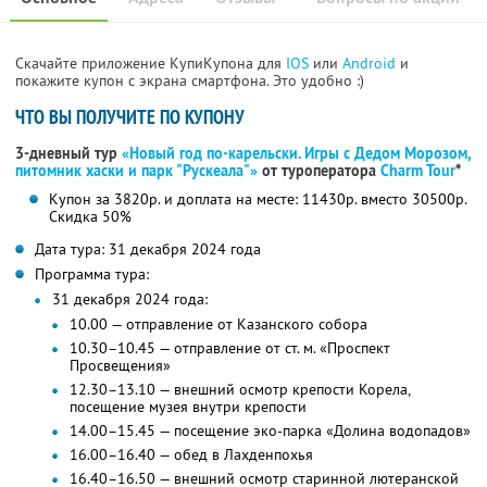
Скачайте приложение КупиКупона для
IOS
или
Android
и
покажите купон с экрана смартфона. Это удобно :)
ЧТО ВЫ ПОЛУЧИТЕ ПО КУПОНУ
3-дневный тур
«Новый год по-карельски. Игры с Дедом Морозом,
питомник хаски и парк "Рускеала"»
от туроператора
Charm Tour
*
Купон за 3820р. и доплата на месте: 11430р. вместо 30500р.
Скидка 50%
Дата тура: 31 декабря 2024 года
Программа тура:
31 декабря 2024 года:
10.00 — отправление от Казанского собора
10.30–10.45 — отправление от ст. м. «Проспект
Просвещения»
12.30–13.10 — внешний осмотр крепости Корела,
посещение музея внутри крепости
14.00–15.45 — посещение эко-парка «Долина водопадов»
16.00–16.40 — обед в Лахденпохья
16.40–16.50 — внешний осмотр старинной лютеранской