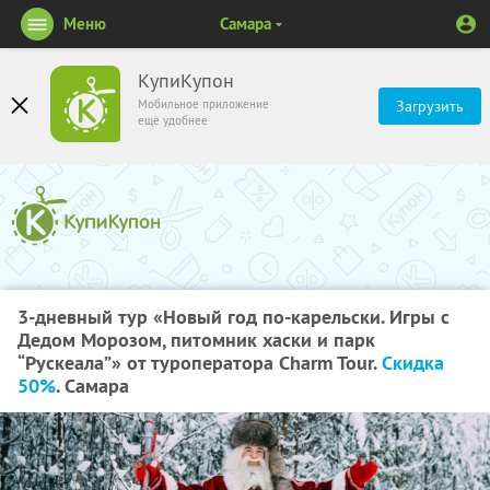
Меню
Самара
КупиКупон
Мобильное приложение
Загрузить
ещё удобнее
3-дневный тур «Новый год по-карельски. Игры с
Дедом Морозом, питомник хаски и парк
“Рускеала”» от туроператора Charm Tour.
Скидка
50%
. Самара