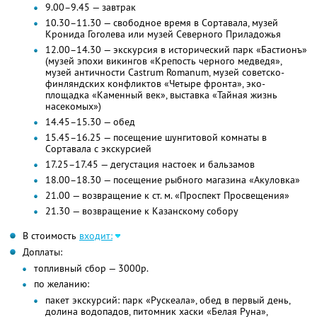
9.00–9.45 — завтрак
10.30–11.30 — свободное время в Сортавала, музей
Кронида Гоголева или музей Северного Приладожья
12.00–14.30 — экскурсия в исторический парк «Бастионъ»
(музей эпохи викингов «Крепость черного медведя»,
музей античности Castrum Romanum, музей советско-
финляндских конфликтов «Четыре фронта», эко-
площадка «Каменный век», выставка «Тайная жизнь
насекомых»)
14.45–15.30 — обед
15.45–16.25 — посещение шунгитовой комнаты в
Сортавала с экскурсией
17.25–17.45 — дегустация настоек и бальзамов
18.00–18.30 — посещение рыбного магазина «Акуловка»
21.00 — возвращение к ст. м. «Проспект Просвещения»
21.30 — возвращение к Казанскому собору
В стоимость
входит:
Доплаты:
топливный сбор — 3000р.
по желанию:
пакет экскурсий: парк «Рускеала», обед в первый день,
долина водопадов, питомник хаски «Белая Руна»,