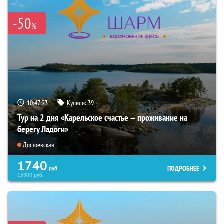
-50
%
10:47:21
Купили:
39
Тур на 2 дня «Карельское счастье — проживание на
берегу Ладоги»
Достоевская
1740
ПОДРОБНЕЕ
руб.
13900
руб.