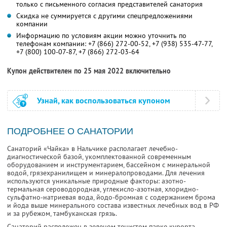
только с письменного согласия представителей санатория
Скидка не суммируется с другими спецпредложениями
компании
Информацию по условиям акции можно уточнить по
телефонам компании:
+7 (866) 272-00-52,
+7 (938) 535-47-77,
+7 (800) 100-07-87,
+7 (866) 272-03-64
Купон действителен по 25 мая 2022 включительно
Узнай, как воспользоваться купоном
ПОДРОБНЕЕ О САНАТОРИИ
Санаторий «Чайка» в Нальчике располагает лечебно-
диагностической базой, укомплектованной современным
оборудованием и инструментарием, бассейном с минеральной
водой, грязехранилищем и минералопроводами. Для лечения
используются уникальные природные факторы: азотно-
термальная сероводородная, углекисло-азотная, хлоридно-
сульфатно-натриевая вода, йодо-бромная с содержанием брома
и йода выше минерального состава известных лечебных вод в РФ
и за рубежом, тамбуканская грязь.
Санаторий расположен в зеленом тенистом парке курорта