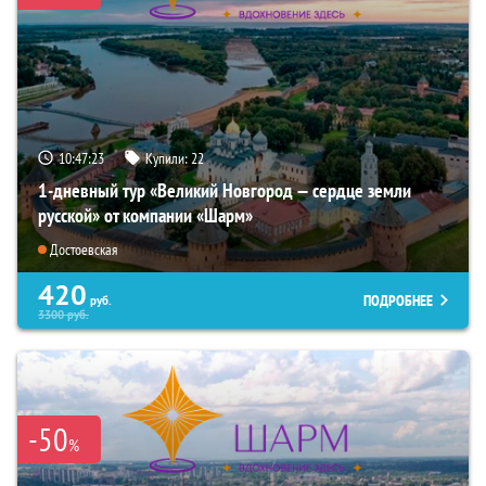
10:47:21
Купили:
22
1-дневный тур «Великий Новгород — сердце земли
русской» от компании «Шарм»
Достоевская
420
ПОДРОБНЕЕ
руб.
3300
руб.
-50
%