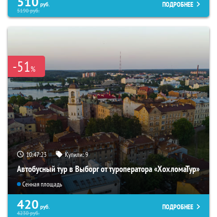
510
ПОДРОБНЕЕ
руб.
5190
руб.
-51
%
10:47:21
Купили:
9
Автобусный тур в Выборг от туроператора «ХохломаТур»
Сенная площадь
420
ПОДРОБНЕЕ
руб.
4230
руб.