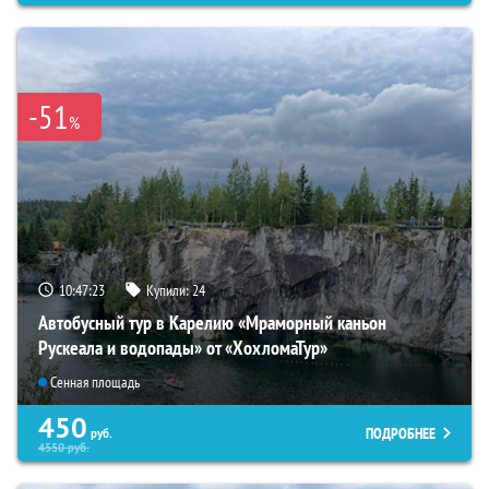
-51
%
10:47:21
Купили:
24
Автобусный тур в Карелию «Мраморный каньон
Рускеала и водопады» от «ХохломаТур»
Сенная площадь
450
ПОДРОБНЕЕ
руб.
4550
руб.