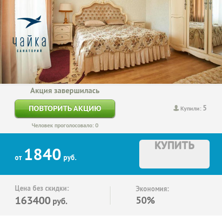
Акция завершилась
5
ПОВТОРИТЬ АКЦИЮ
Купили:
Человек проголосовало: 0
КУПИТЬ
1840
от
руб.
Цена без скидки:
Экономия:
163400
50%
руб.