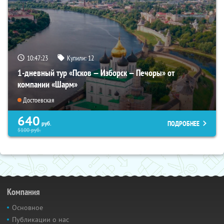
10:47:21
Купили:
12
1-дневный тур «Псков — Изборск — Печоры» от
компании «Шарм»
Достоевская
640
ПОДРОБНЕЕ
руб.
5100
руб.
Компания
Основное
Публикации о нас