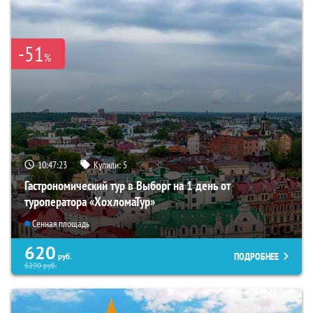
-51
%
10:47:21
Купили:
5
Гастрономический тур в Выборг на 1 день от
туроператора «ХохломаТур»
Сенная площадь
620
ПОДРОБНЕЕ
руб.
6290
руб.