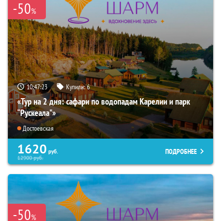
-50
%
10:47:21
Купили:
6
«Тур на 2 дня: сафари по водопадам Карелии и парк
“Рускеала"»
Достоевская
1620
ПОДРОБНЕЕ
руб.
12900
руб.
-50
%