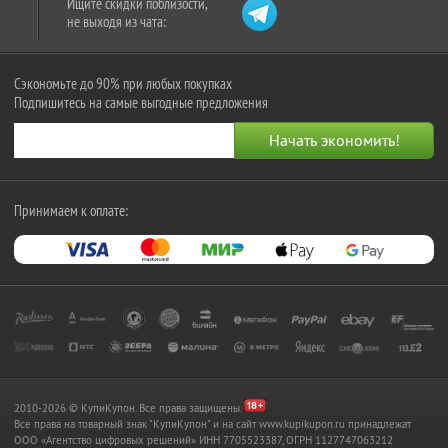
Ищите скидки поблизости,
не выходя из чата:
Сэкономьте до 90% при любых покупках
Подпишитесь на самые выгодные предложения
Принимаем к оплате:
2010-2026 © КупиКупон. Все права защищены.
Все права на товарный знак "КупиКупон" и на сайт www.kupikupon.ru принадлежат
OOO «Агентство цифровых решений» ИНН 7705523387, ОГРН 1127747063212