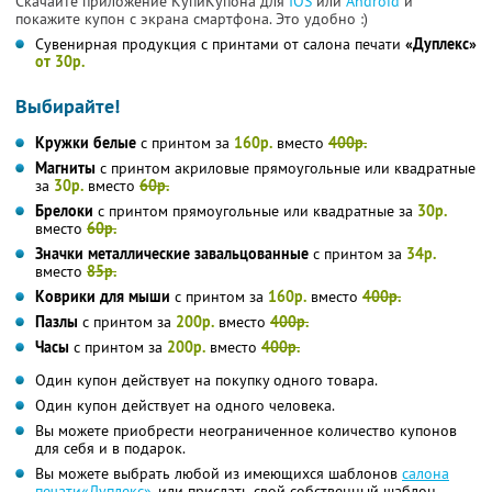
Скачайте приложение КупиКупона для
IOS
или
Android
и
покажите купон с экрана смартфона. Это удобно :)
Сувенирная продукция с принтами от салона печати
«Дуплекс»
от 30р.
Выбирайте!
Кружки белые
с принтом за
160р.
вместо
400р.
Магниты
с принтом акриловые прямоугольные или квадратные
за
30р.
вместо
60р.
Брелоки
с принтом прямоугольные или квадратные за
30р.
вместо
60р.
Значки металлические завальцованные
с принтом за
34р.
вместо
85р.
Коврики для мыши
с принтом за
160р.
вместо
400р.
Пазлы
с принтом за
200р.
вместо
400р.
Часы
с принтом за
200р.
вместо
400р.
Один купон действует на покупку одного товара.
Один купон действует на одного человека.
Вы можете приобрести неограниченное количество купонов
для себя и в подарок.
Вы можете выбрать любой из имеющихся шаблонов
салона
печати«Дуплекс»
, или прислать свой собственный шаблон