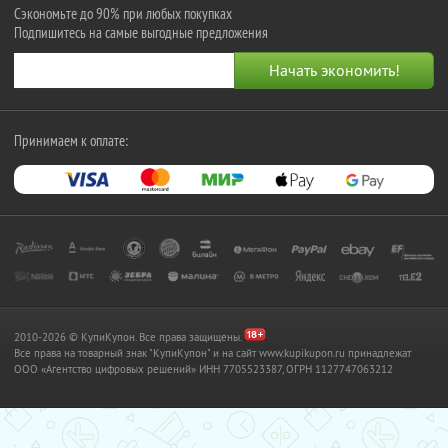
Сэкономьте до 90% при любых покупках
Подпишитесь на самые выгодные предложения
Принимаем к оплате:
2010-2026 © КупиКупон. Все права защищены.
Все права на товарный знак "КупиКупон" и на сайт www.kupikupon.ru принадлежат
OOO «Агентство цифровых решений» ИНН 7705523387, ОГРН 1127747063212