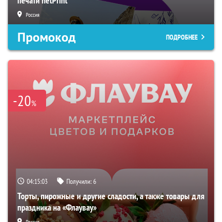
печати netPrint
Россия
Промокод
ПОДРОБНЕЕ
-20
%
04:15:02
Получили:
6
Торты, пирожные и другие сладости, а также товары для
праздника на «Флаувау»
Россия