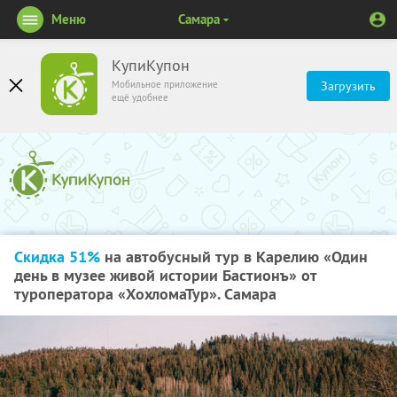
Меню
Самара
КупиКупон
Мобильное приложение
Загрузить
ещё удобнее
Скидка 51%
на автобусный тур в Карелию «Один
день в музее живой истории Бастионъ» от
туроператора «ХохломаТур». Самара