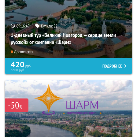
09:16:47
Купили:
22
1-дневный тур «Великий Новгород — сердце земли
русской» от компании «Шарм»
Достоевская
420
ПОДРОБНЕЕ
руб.
3300
руб.
-50
%