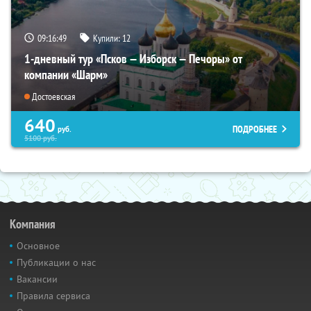
09:16:47
Купили:
12
1-дневный тур «Псков — Изборск — Печоры» от
компании «Шарм»
Достоевская
640
ПОДРОБНЕЕ
руб.
5100
руб.
Компания
Основное
Публикации о нас
Вакансии
Правила сервиса