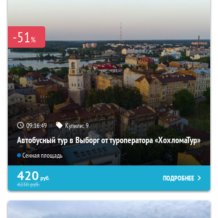
-51
%
09:16:47
Купили:
9
Автобусный тур в Выборг от туроператора «ХохломаТур»
Сенная площадь
420
ПОДРОБНЕЕ
руб.
4230
руб.