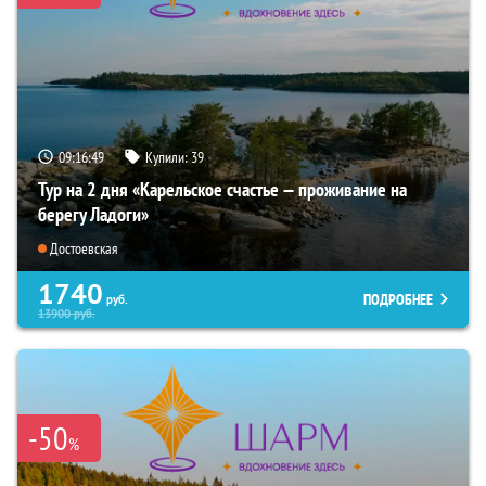
09:16:47
Купили:
39
Тур на 2 дня «Карельское счастье — проживание на
берегу Ладоги»
Достоевская
1740
ПОДРОБНЕЕ
руб.
13900
руб.
-50
%