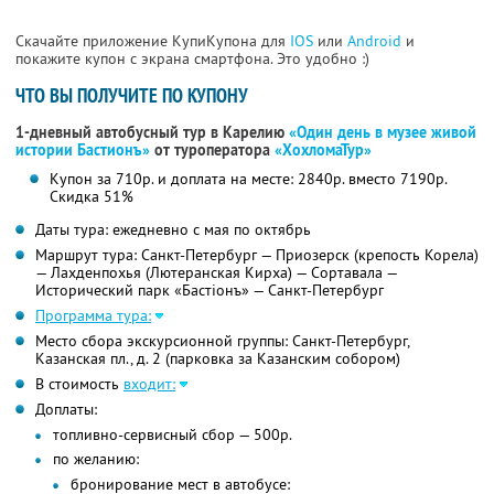
Скачайте приложение КупиКупона для
IOS
или
Android
и
покажите купон с экрана смартфона. Это удобно :)
ЧТО ВЫ ПОЛУЧИТЕ ПО КУПОНУ
1-дневный автобусный тур в Карелию
«Один день в музее живой
истории Бастионъ»
от туроператора
«ХохломаТур»
Купон за 710р. и доплата на месте: 2840р. вместо 7190р.
Скидка 51%
Даты тура: ежедневно с мая по октябрь
Маршрут тура: Санкт-Петербург — Приозерск (крепость Корела)
— Лахденпохья (Лютеранская Кирха) — Сортавала —
Исторический парк «Бастiонъ» — Санкт-Петербург
Программа тура:
Место сбора экскурсионной группы: Санкт-Петербург,
Казанская пл., д. 2 (парковка за Казанским собором)
В стоимость
входит:
Доплаты:
топливно-сервисный сбор — 500р.
по желанию:
бронирование мест в автобусе: