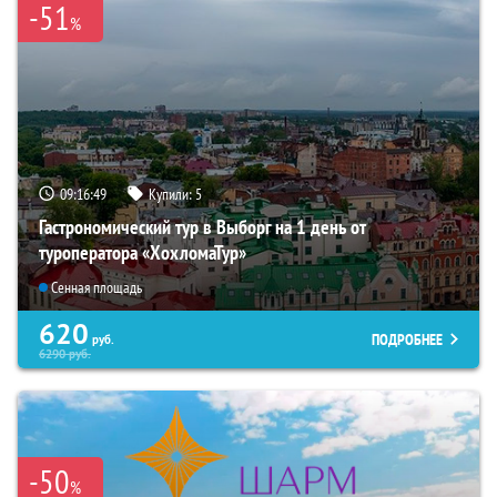
-51
%
09:16:47
Купили:
5
Гастрономический тур в Выборг на 1 день от
туроператора «ХохломаТур»
Сенная площадь
620
ПОДРОБНЕЕ
руб.
6290
руб.
-50
%