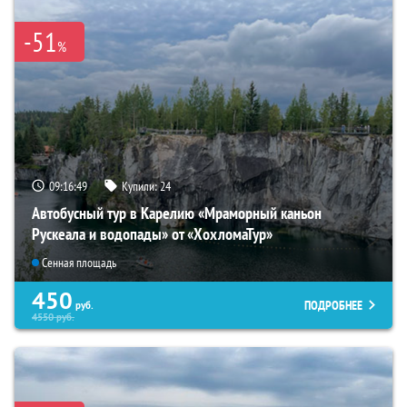
-51
%
09:16:47
Купили:
24
Автобусный тур в Карелию «Мраморный каньон
Рускеала и водопады» от «ХохломаТур»
Сенная площадь
450
ПОДРОБНЕЕ
руб.
4550
руб.