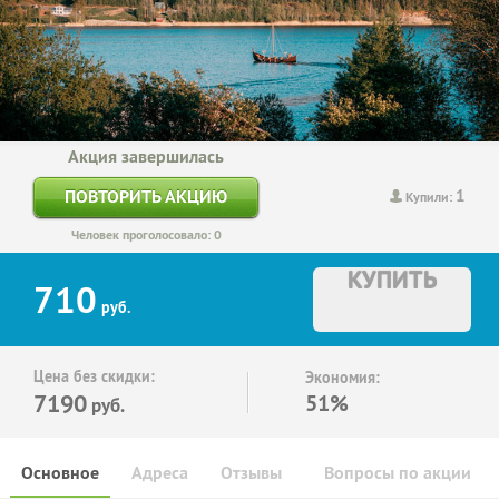
Акция завершилась
1
ПОВТОРИТЬ АКЦИЮ
Купили:
Человек проголосовало: 0
КУПИТЬ
710
руб.
Цена без скидки:
Экономия:
7190
51%
руб.
Основное
Адреса
Отзывы
Вопросы по акции