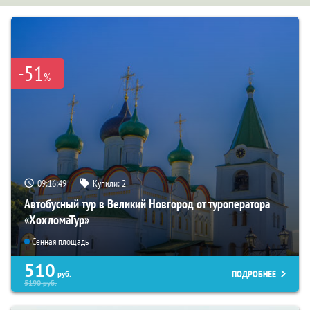
-51
%
09:16:47
Купили:
2
Автобусный тур в Великий Новгород от туроператора
«ХохломаТур»
Сенная площадь
510
ПОДРОБНЕЕ
руб.
5190
руб.