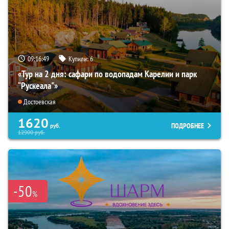
09:16:47
Купили:
6
«Тур на 2 дня: сафари по водопадам Карелии и парк
“Рускеала"»
Достоевская
1620
ПОДРОБНЕЕ
руб.
12900
руб.
-50
%