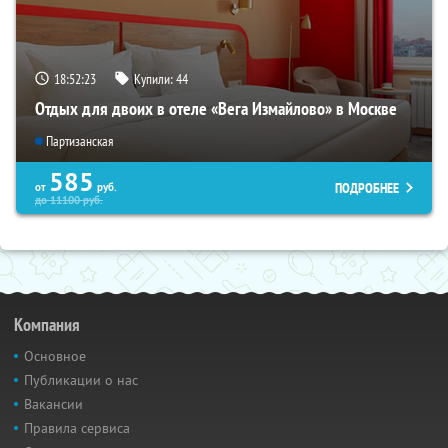
18:52:22
Купили:
44
Отдых для двоих в отеле «Вега Измайлово» в Москве
Партизанская
585
ПОДРОБНЕЕ
от
руб.
до
11100
руб.
Компания
Основное
Публикации о нас
Вакансии
Правила сервиса