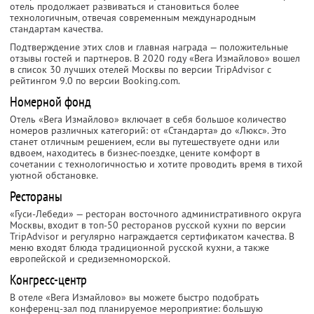
отель продолжает развиваться и становиться более
технологичным, отвечая современным международным
стандартам качества.
Подтверждение этих слов и главная награда — положительные
отзывы гостей и партнеров. В 2020 году «Вега Измайлово» вошел
в список 30 лучших отелей Москвы по версии TripAdvisor с
рейтингом 9.0 по версии Booking.com.
Номерной фонд
Отель «Вега Измайлово» включает в себя большое количество
номеров различных категорий: от «Стандарта» до «Люкс». Это
станет отличным решением, если вы путешествуете одни или
вдвоем, находитесь в бизнес-поездке, цените комфорт в
сочетании с технологичностью и хотите проводить время в тихой
уютной обстановке.
Рестораны
«Гуси-Лебеди» — ресторан восточного административного округа
Москвы, входит в топ-50 ресторанов русской кухни по версии
TripAdvisor и регулярно награждается сертификатом качества. В
меню входят блюда традиционной русской кухни, а также
европейской и средиземноморской.
Конгресс-центр
В отеле «Вега Измайлово» вы можете быстро подобрать
конференц-зал под планируемое мероприятие: большую