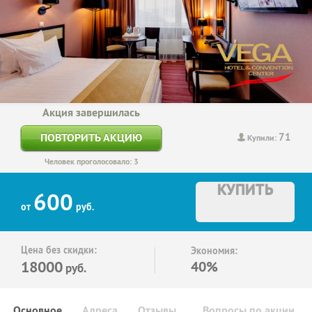
Акция завершилась
71
ПОВТОРИТЬ АКЦИЮ
Купили:
Человек проголосовало: 3
КУПИТЬ
600
от
руб.
Цена без скидки:
Экономия:
18000
40%
руб.
Основное
Адреса
Отзывы
Вопросы по акции