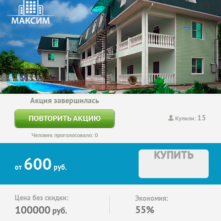
Акция завершилась
15
ПОВТОРИТЬ АКЦИЮ
Купили:
Человек проголосовало: 0
КУПИТЬ
600
от
руб.
Цена без скидки:
Экономия:
100000
55%
руб.