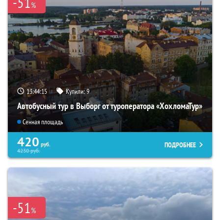
-51
%
13:44:14
Купили:
9
Автобусный тур в Выборг от туроператора «ХохломаТур»
Сенная площадь
420
ПОДРОБНЕЕ
руб.
4230
руб.
-51
%