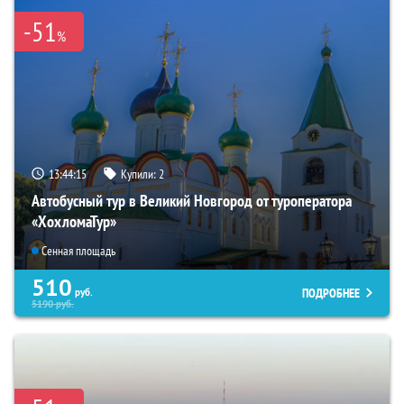
-51
%
13:44:14
Купили:
2
Автобусный тур в Великий Новгород от туроператора
«ХохломаТур»
Сенная площадь
510
ПОДРОБНЕЕ
руб.
5190
руб.