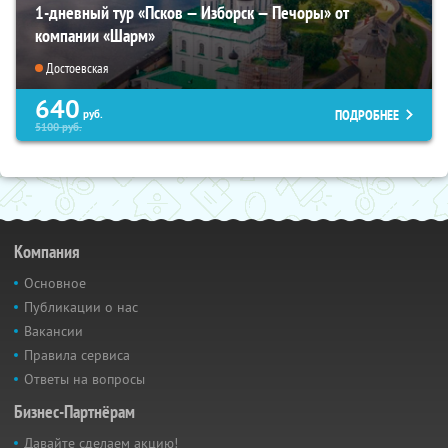
1-дневный тур «Псков — Изборск — Печоры» от
компании «Шарм»
Достоевская
640
ПОДРОБНЕЕ
руб.
5100
руб.
Компания
Основное
Публикации о нас
Вакансии
Правила сервиса
Ответы на вопросы
Бизнес-Партнёрам
Давайте сделаем акцию!