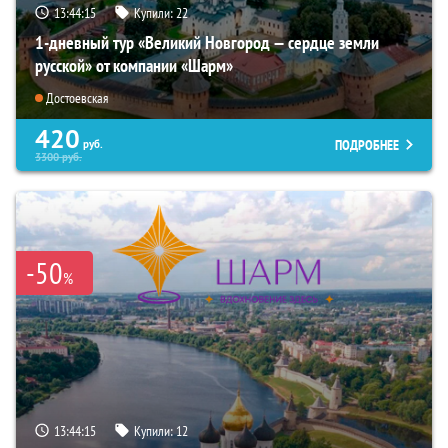
13:44:14
Купили:
22
1-дневный тур «Великий Новгород — сердце земли
русской» от компании «Шарм»
Достоевская
420
ПОДРОБНЕЕ
руб.
3300
руб.
-50
%
13:44:14
Купили:
12