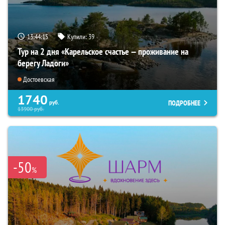
13:44:14
Купили:
39
Тур на 2 дня «Карельское счастье — проживание на
берегу Ладоги»
Достоевская
1740
ПОДРОБНЕЕ
руб.
13900
руб.
-50
%