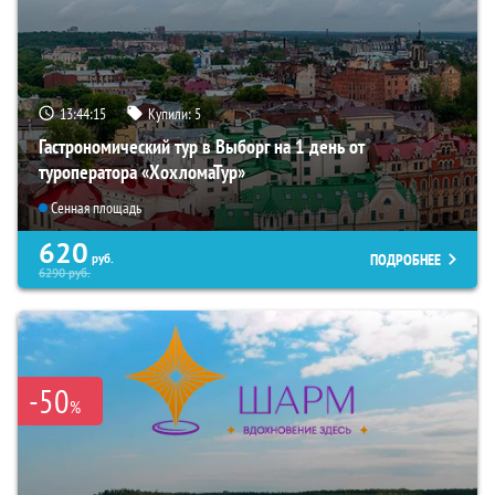
13:44:14
Купили:
5
Гастрономический тур в Выборг на 1 день от
туроператора «ХохломаТур»
Сенная площадь
620
ПОДРОБНЕЕ
руб.
6290
руб.
-50
%