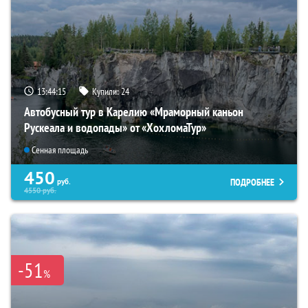
13:44:14
Купили:
24
Автобусный тур в Карелию «Мраморный каньон
Рускеала и водопады» от «ХохломаТур»
Сенная площадь
450
ПОДРОБНЕЕ
руб.
4550
руб.
-51
%