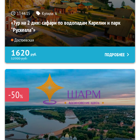
13:44:14
Купили:
6
«Тур на 2 дня: сафари по водопадам Карелии и парк
“Рускеала"»
Достоевская
1620
ПОДРОБНЕЕ
руб.
12900
руб.
-50
%