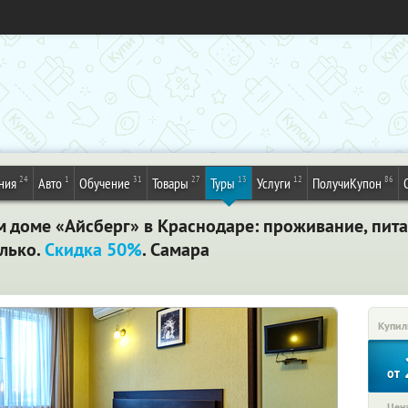
24
1
31
27
13
12
86
ния
Авто
Обучение
Товары
Туры
Услуги
ПолучиКупон
м доме «Айсберг» в Краснодаре: проживание, питан
олько.
Скидка 50%
. Самара
Купил
от
Цена