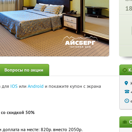
1
Вопросы по акции
К
а для
IOS
или
Android
и покажите купон с экрана
со скидкой 50%
О
и доплата на месте: 820р. вместо 2050р.