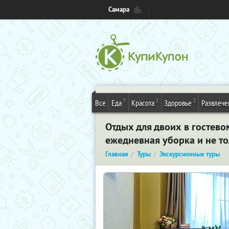
Самара
7
2
2
Все
Еда
Красота
Здоровье
Развлече
Отдых для двоих в гостево
ежедневная уборка и не т
Главная
Туры
Экскурсионные туры