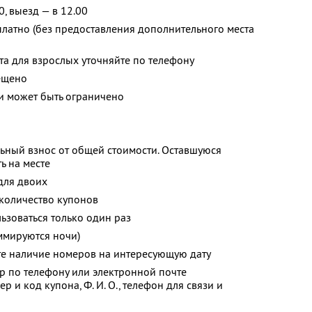
0, выезд — в 12.00
платно (без предоставления дополнительного места
та для взрослых уточняйте по телефону
ещено
 может быть ограничено
ьный взнос от общей стоимости. Оставшуюся
ь на месте
для двоих
количество купонов
зоваться только один раз
ммируются ночи)
те наличие номеров на интересующую дату
р по телефону или электронной почте
ер и код купона,
Ф. И. О.,
телефон для связи и