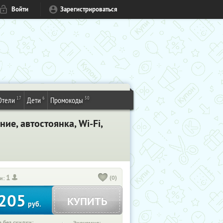
Войти
Зарегистрироваться
17
6
50
Отели
Дети
Промокоды
ие, автостоянка, Wi-Fi,
1
(0)
и:
205
КУПИТЬ
руб.
 без скидки: