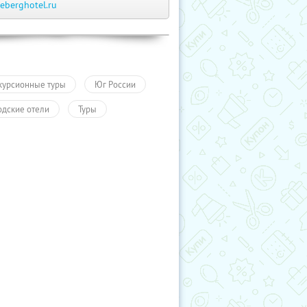
ceberghotel.ru
курсионные туры
Юг России
одские отели
Туры