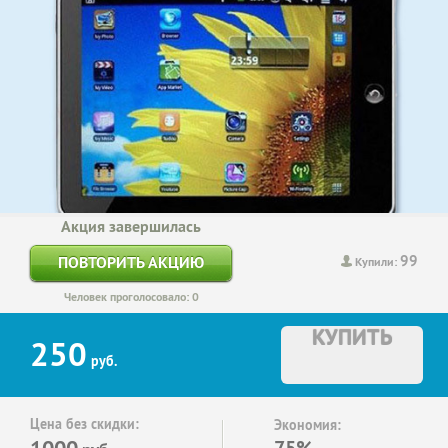
Акция завершилась
99
ПОВТОРИТЬ АКЦИЮ
Купили:
Человек проголосовало: 0
КУПИТЬ
250
руб.
Цена без скидки:
Экономия:
1000
75%