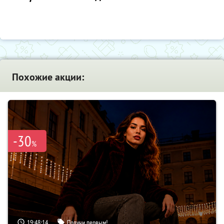
Похожие акции:
-30
%
19:48:13
Получи первым!