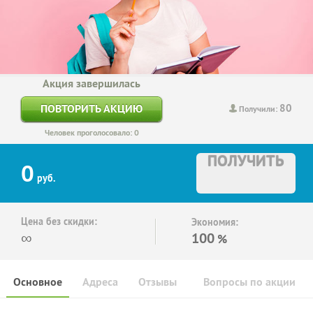
Акция завершилась
80
ПОВТОРИТЬ АКЦИЮ
Получили:
Человек проголосовало: 0
ПОЛУЧИТЬ
0
руб.
Цена без скидки:
Экономия:
∞
100
%
Основное
Адреса
Отзывы
Вопросы по акции