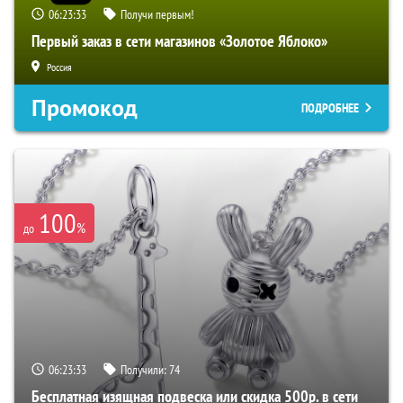
06:23:32
Получи первым!
Первый заказ в сети магазинов «Золотое Яблоко»
Россия
Промокод
ПОДРОБНЕЕ
100
%
до
06:23:32
Получили:
74
Бесплатная изящная подвеска или скидка 500р. в сети