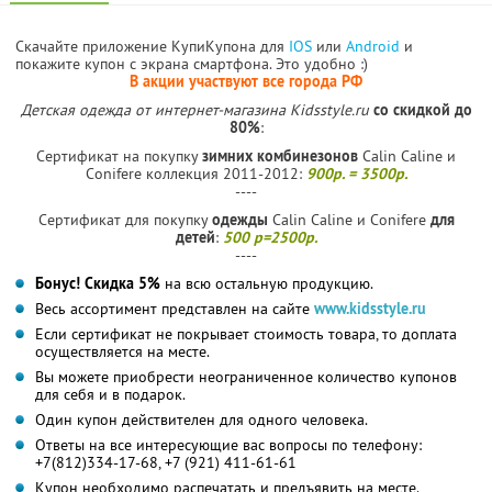
Скачайте приложение КупиКупона для
IOS
или
Android
и
покажите купон с экрана смартфона. Это удобно :)
В акции участвуют все города РФ
Детская одежда от интернет-магазина Kidsstyle.ru
со скидкой до
80%
:
Сертификат на покупку
зимних комбинезонов
Calin Caline и
Conifere коллекция 2011-2012:
900р. = 3500р.
----
Сертификат для покупку
одежды
Calin Caline и Conifere
для
детей
:
500 р=2500р.
----
Бонус! Скидка 5%
на всю остальную продукцию.
Весь ассортимент представлен на сайте
www.kidsstyle.ru
Если сертификат не покрывает стоимость товара, то доплата
осуществляется на месте.
Вы можете приобрести неограниченное количество купонов
для себя и в подарок.
Один купон действителен для одного человека.
Ответы на все интересующие вас вопросы по телефону:
+7(812)334-17-68, +7 (921) 411-61-61
Купон необходимо распечатать и предъявить на месте.