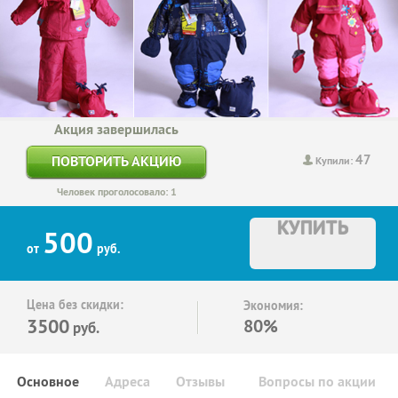
Акция завершилась
47
ПОВТОРИТЬ АКЦИЮ
Купили:
Человек проголосовало: 1
КУПИТЬ
500
от
руб.
Цена без скидки:
Экономия:
3500
80%
руб.
Основное
Адреса
Отзывы
Вопросы по акции