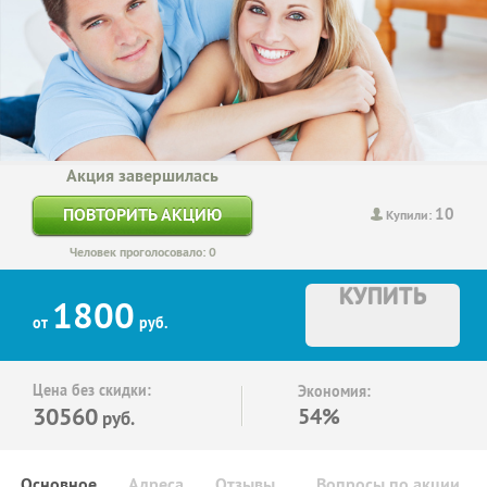
Акция завершилась
10
ПОВТОРИТЬ АКЦИЮ
Купили:
Человек проголосовало: 0
КУПИТЬ
1800
от
руб.
Цена без скидки:
Экономия:
30560
54%
руб.
Основное
Адреса
Отзывы
Вопросы по акции