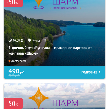
-50
%
09:00:24
Купили:
48
1-дневный тур «Рускеала — мраморное царство» от
компании «Шарм»
Достоевская
490
ПОДРОБНЕЕ
руб.
3900
руб.
-50
%