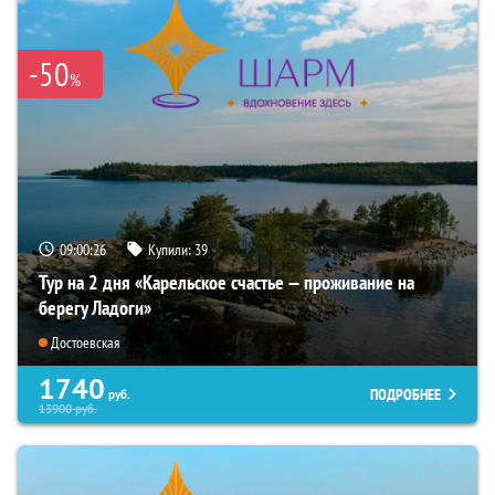
-50
%
09:00:24
Купили:
39
Тур на 2 дня «Карельское счастье — проживание на
берегу Ладоги»
Достоевская
1740
ПОДРОБНЕЕ
руб.
13900
руб.