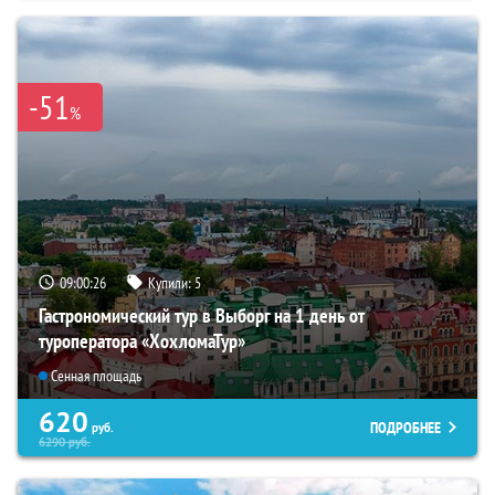
-51
%
09:00:24
Купили:
5
Гастрономический тур в Выборг на 1 день от
туроператора «ХохломаТур»
Сенная площадь
620
ПОДРОБНЕЕ
руб.
6290
руб.