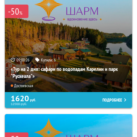
-50
%
09:00:24
Купили:
6
«Тур на 2 дня: сафари по водопадам Карелии и парк
“Рускеала"»
Достоевская
1620
ПОДРОБНЕЕ
руб.
12900
руб.