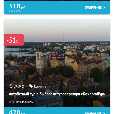
510
ПОДРОБНЕЕ
руб.
5190
руб.
-51
%
09:00:24
Купили:
9
Автобусный тур в Выборг от туроператора «ХохломаТур»
Сенная площадь
420
ПОДРОБНЕЕ
руб.