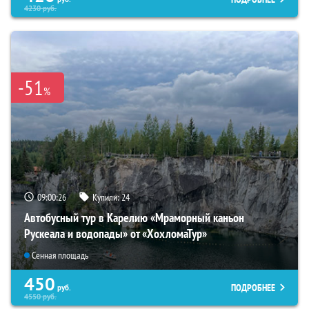
4230
руб.
-51
%
09:00:24
Купили:
24
Автобусный тур в Карелию «Мраморный каньон
Рускеала и водопады» от «ХохломаТур»
Сенная площадь
450
ПОДРОБНЕЕ
руб.
4550
руб.