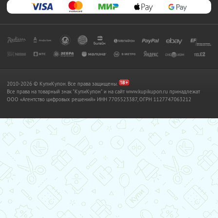
2010-2026 © КупиКупон. Все права защищены.
Все права на товарный знак "КупиКупон" и на сайт www.kupikupon.ru принадлежат
OOO «Агентство цифровых решений» ИНН 7705523387, ОГРН 1127747063212