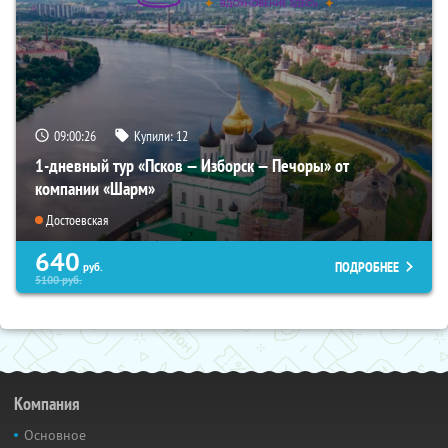
09:00:24
Купили:
12
1-дневный тур «Псков — Изборск — Печоры» от
компании «Шарм»
Достоевская
640
ПОДРОБНЕЕ
руб.
5100
руб.
Компания
Основное