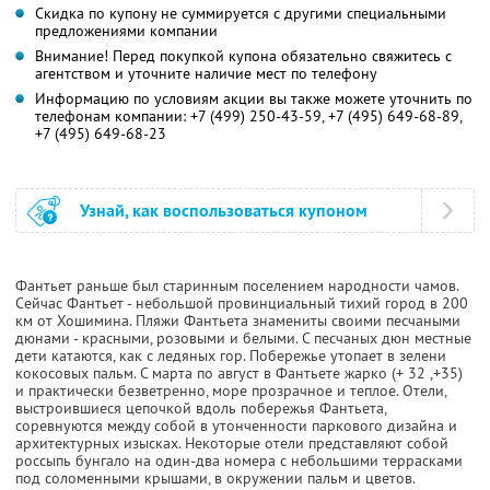
Скидка по купону не суммируется с другими специальными
предложениями компании
Внимание! Перед покупкой купона обязательно свяжитесь с
агентством и уточните наличие мест по телефону
Информацию по условиям акции вы также можете уточнить по
телефонам компании:
+7 (499) 250-43-59,
+7 (495) 649-68-89,
+7 (495) 649-68-23
Узнай, как воспользоваться купоном
Фантьет раньше был старинным поселением народности чамов.
Сейчас Фантьет - небольшой провинциальный тихий город в 200
км от Хошимина. Пляжи Фантьета знамениты своими песчаными
дюнами - красными, розовыми и белыми. С песчаных дюн местные
дети катаются, как с ледяных гор. Побережье утопает в зелени
кокосовых пальм. С марта по август в Фантьете жарко (+ 32 ,+35)
и практически безветренно, море прозрачное и теплое. Отели,
выстроившиеся цепочкой вдоль побережья Фантьета,
соревнуются между собой в утонченности паркового дизайна и
архитектурных изысках. Некоторые отели представляют собой
россыпь бунгало на один-два номера с небольшими террасками
под соломенными крышами, в окружении пальм и цветов.