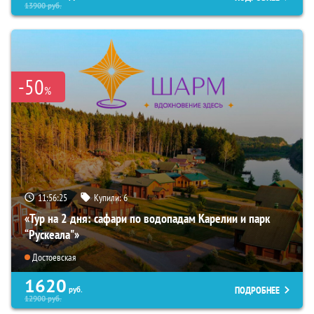
13900
руб.
-50
%
11:56:24
Купили:
6
«Тур на 2 дня: сафари по водопадам Карелии и парк
“Рускеала"»
Достоевская
1620
ПОДРОБНЕЕ
руб.
12900
руб.