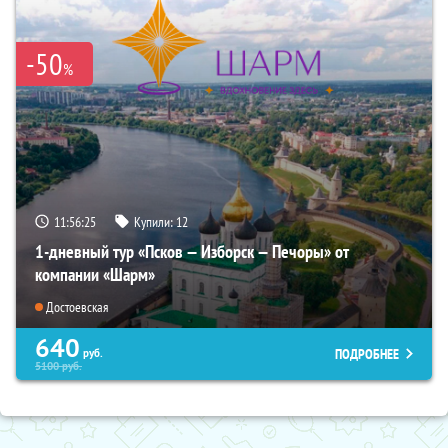
-50
%
11:56:24
Купили:
12
1-дневный тур «Псков — Изборск — Печоры» от
компании «Шарм»
Достоевская
640
ПОДРОБНЕЕ
руб.
5100
руб.