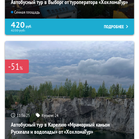
Автобусный тур в Выборг от туроператора «ХохломаТур»
Сенная площадь
420
ПОДРОБНЕЕ
руб.
4230
руб.
-51
%
11:56:24
Купили:
24
Автобусный тур в Карелию «Мраморный каньон
Рускеала и водопады» от «ХохломаТур»