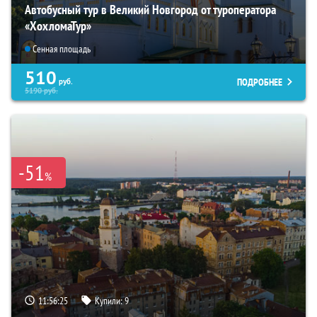
Автобусный тур в Великий Новгород от туроператора
«ХохломаТур»
Сенная площадь
510
ПОДРОБНЕЕ
руб.
5190
руб.
-51
%
11:56:24
Купили:
9