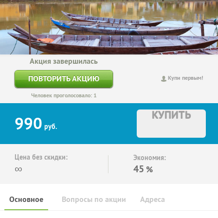
Акция завершилась
ПОВТОРИТЬ АКЦИЮ
Купи первым!
Человек проголосовало: 1
КУПИТЬ
990
руб.
Цена без скидки:
Экономия:
∞
45
%
Основное
Вопросы по акции
Адреса