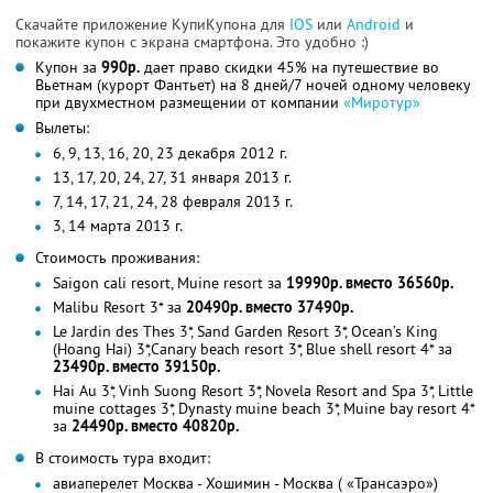
Скачайте приложение КупиКупона для
IOS
или
Android
и
покажите купон с экрана смартфона. Это удобно :)
Купон за
990р.
дает право скидки 45% на путешествие во
Вьетнам (курорт Фантьет) на 8 дней/7 ночей одному человеку
при двухместном размещении от компании
«Миротур»
Вылеты:
6, 9, 13, 16, 20, 23 декабря 2012 г.
13, 17, 20, 24, 27, 31 января 2013 г.
7, 14, 17, 21, 24, 28 февраля 2013 г.
3, 14 марта 2013 г.
Стоимость проживания:
Saigon cali resort, Muine resort за
19990р. вместо 36560р.
Malibu Resort 3* за
20490р. вместо 37490р.
Le Jardin des Thes 3*, Sand Garden Resort 3*, Ocean’s King
(Hoang Hai) 3*,Сanary beach resort 3*, Blue shell resort 4* за
23490р. вместо 39150р.
Hai Au 3*, Vinh Suong Resort 3*, Novela Resort and Spa 3*, Little
muine cottages 3*, Dynasty muine beach 3*, Muine bay resort 4*
за
24490р. вместо 40820р.
В стоимость тура входит:
авиаперелет Москва - Хошимин - Москва ( «Трансаэро»)