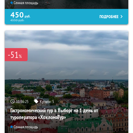
Сенная площадь
450
ПОДРОБНЕЕ
руб.
4550
руб.
-51
%
11:56:24
Купили:
5
Гастрономический тур в Выборг на 1 день от
туроператора «ХохломаТур»
Сенная площадь