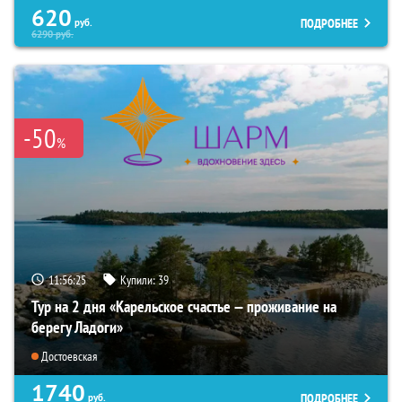
620
ПОДРОБНЕЕ
руб.
6290
руб.
-50
%
11:56:24
Купили:
39
Тур на 2 дня «Карельское счастье — проживание на
берегу Ладоги»
Достоевская
1740
ПОДРОБНЕЕ
руб.