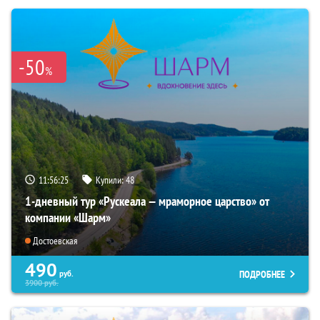
-50
%
11:56:24
Купили:
48
1-дневный тур «Рускеала — мраморное царство» от
компании «Шарм»
Достоевская
490
ПОДРОБНЕЕ
руб.
3900
руб.