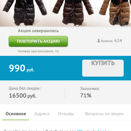
Акция завершилась
624
ПОВТОРИТЬ АКЦИЮ
Купили:
Человек проголосовало: 32
КУПИТЬ
990
руб.
Цена без скидки:
Экономия:
16500
71%
руб.
Основное
Адреса
Отзывы
Вопросы по акции