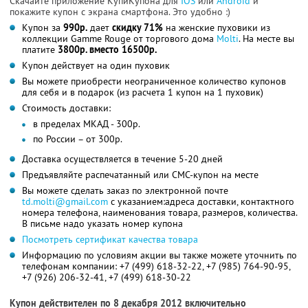
Скачайте приложение КупиКупона для
IOS
или
Android
и
покажите купон с экрана смартфона. Это удобно :)
Купон за
990р.
дает
скидку 71%
на женские пуховики из
коллекции Gamme Rouge от торгового дома
Molti
. На месте вы
платите
3800р. вместо 16500р.
Купон действует на один пуховик
Вы можете приобрести неограниченное количество купонов
для себя и в подарок (из расчета 1 купон на 1 пуховик)
Стоимость доставки:
в пределах МКАД - 300р.
по России – от 300р.
Доставка осуществляется в течение 5-20 дней
Предъявляйте распечатанный или СМС-купон на месте
Вы можете сделать заказ по электронной почте
td.molti@gmail.com
с указанием:адреса доставки, контактного
номера телефона, наименования товара, размеров, количества.
В письме надо указать номер купона
Посмотреть сертификат качества товара
Информацию по условиям акции вы также можете уточнить по
телефонам компании:
+7 (499) 618-32-22,
+7 (985) 764-90-95,
+7 (926) 206-32-41,
+7 (499) 618-30-22
Купон действителен по 8 декабря 2012 включительно