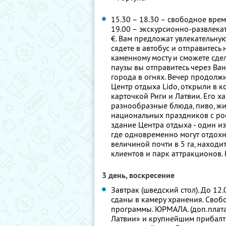
15.30 – 18.30 – свободное время
19.00 – экскурсионно-развлекат
€. Вам предложат увлекательную
сядете в автобус и отправитесь
каменному мосту и сможете сдел
паузы вы отправитесь через Ван
города в огнях. Вечер продолж
Центр отдыха Lido, открыли в к
карточкой Риги и Латвии. Его 
разнообразные блюда, пиво, жи
национальных праздников с ро
здание Центра отдыха - один и
где одновременно могут отдохну
величиной почти в 5 га, находи
клиентов и парк аттракционов. 
3 день, воскресение
Завтрак (шведский стол). До 12
сданы в камеру хранения. Своб
программы. ЮРМАЛА. (доп.плата 
Латвии» и крупнейшим прибалт