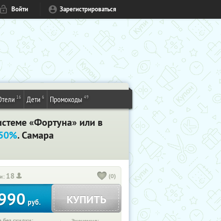
Войти
Зарегистрироваться
16
6
49
Отели
Дети
Промокоды
истеме «Фортуна» или в
 50%
. Самара
18
(0)
и:
990
КУПИТЬ
руб.
 без скидки: