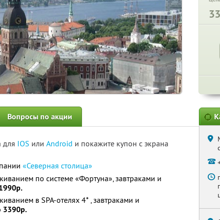
3
Вопросы по акции
К
а для
IOS
или
Android
и покажите купон с экрана
мпании
«Северная столица»
оживанием по системе «Фортуна», завтраками и
 1990р.
живанием в SPA-отелях 4* , завтраками и
о 3390р.