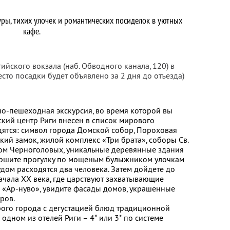
ры, тихих улочек и романтических посиделок в уютных
кафе.
ийского вокзала (наб. Обводного канала, 120) в
есто посадки будет объявлено за 2 дня до отъезда)
сно-пешеходная экскурсия, во время которой вы
ский центр Риги внесен в список мирового
ятся: символ города Домской собор, Пороховая
кий замок, жилой комплекс «Три брата», соборы Св.
, Дом Черноголовых, уникальные деревянные здания
ершите прогулку по мощеным булыжником улочкам
рудом расходятся два человека. Затем дойдете до
ачала XX века, где царствуют захватывающие
 «Ар-нуво», увидите фасады домов, украшенные
ров.
арого города с дегустацией блюд традиционной
одном из отелей Риги – 4* или 3* по системе