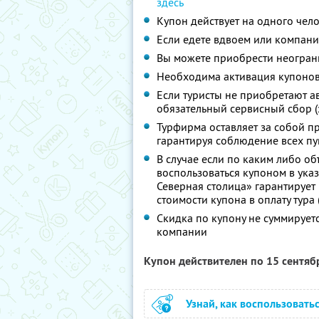
здесь
Купон действует на одного чел
Если едете вдвоем или компани
Вы можете приобрести неограни
Необходима активация купонов
Если туристы не приобретают ав
обязательный сервисный сбор (
Турфирма оставляет за собой п
гарантируя соблюдение всех п
В случае если по каким либо о
воспользоваться купоном в ука
Северная столица» гарантирует
стоимости купона в оплату тура
Скидка по купону не суммируе
компании
Купон действителен по 15 сентя
Узнай, как воспользовать