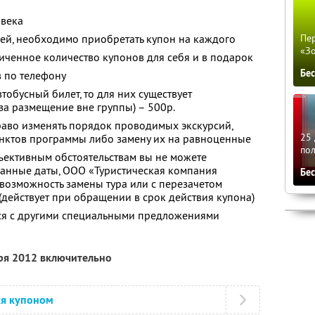
овека
ей, необходимо приобретать купон на каждого
Пер
«З
ченное количество купонов для себя и в подарок
Бе
 по телефону
тобусный билет, то для них существует
за размещение вне группы) – 500р.
раво изменять порядок проводимых экскурсий,
25 
унктов программы либо замену их на равноценные
по
бъективным обстоятельствам вы не можете
занные даты, ООО «Туристическая компания
Бе
 возможность замены тура или с перезачетом
 (действует при обращении в срок действия купона)
тся с другими специальными предложениями
бря 2012 включительно
ся купоном