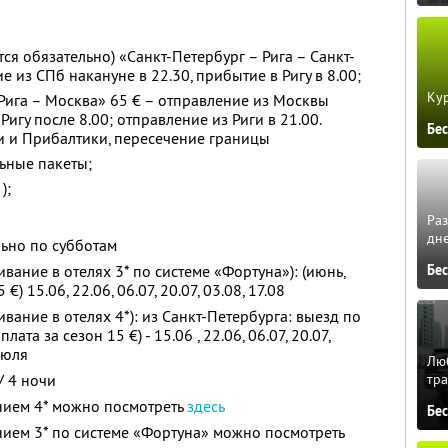
ся обязательно) «Санкт-Петербург – Рига – Санкт-
е из СПб накануне в 22.30, прибытие в Ригу в 8.00;
Кур
Рига – Москва» 65 € – отправление из Москвы
Ригу после 8.00; отправление из Риги в 21.00.
Бе
и и Прибалтики, пересечение границы
ьные пакеты;
);
Ра
дне
ьно по субботам
Бе
ание в отелях 3* по системе «Фортуна»): (июнь,
€) 15.06, 22.06, 06.07, 20.07, 03.08, 17.08
ание в отелях 4*): из Санкт-Петербурга: выезд по
лата за сезон 15 €) - 15.06 , 22.06, 06.07, 20.07,
июля
Люб
тра
/ 4 ночи
ием 4* можно посмотреть
здесь
Бе
ием 3* по системе «Фортуна» можно посмотреть