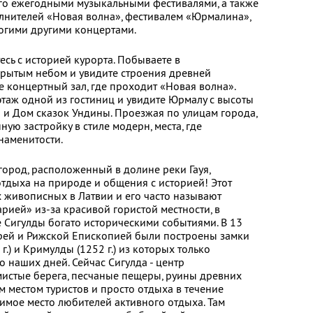
его ежегодными музыкальными фестивалями, а также
лнителей «Новая волна», фестивалем «Юрмалина»,
огими другими концертами.
сь с историей курорта. Побываете в
крытым небом и увидите строения древней
е концертный зал, где проходит «Новая волна».
этаж одной из гостиниц и увидите Юрмалу с высоты
ы и Дом сказок Ундины. Проезжая по улицам города,
ую застройку в стиле модерн, места, где
наменитости.
 город, расположенный в долине реки Гауя,
отдыха на природе и общения с историей! Этот
 живописных в Латвии и его часто называют
ией» из-за красивой гористой местности, в
 Сигулды богато историческими событиями. В 13
рей и Рижской Епископией были построены замки
 г.) и Кримулды (1252 г.) из которых только
 наших дней. Сейчас Сигулда - центр
мистые берега, песчаные пещеры, руины древних
 местом туристов и просто отдыха в течение
бимое место любителей активного отдыха. Там