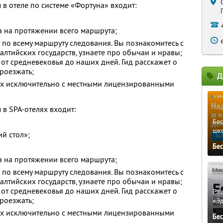
 в отеле по системе «Фортуна» входит:
 на протяжении всего маршрута;
по всему маршруту следования. Вы познакомитесь с
лтийских государств, узнаете про обычаи и нравы;
 от средневековья до наших дней. Гид расскажет о
роезжать;
Д
ах исключительно с местными лицензированными
 в SPA-отелях входит:
Бе
шк
й стол»;
Бе
 на протяжении всего маршрута;
по всему маршруту следования. Вы познакомитесь с
лтийских государств, узнаете про обычаи и нравы;
 от средневековья до наших дней. Гид расскажет о
Ра
роезжать;
«Э
ах исключительно с местными лицензированными
Бе