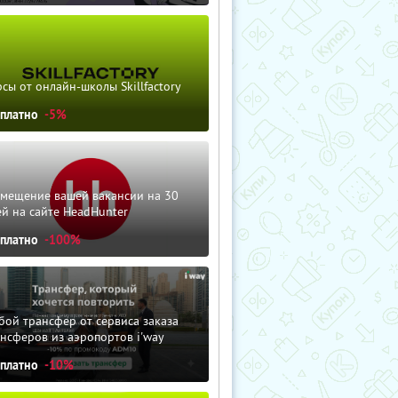
сы от онлайн-школы Skillfactory
сплатно
-5%
змещение вашей вакансии на 30
й на сайте HeadHunter
сплатно
-100%
ой трансфер от сервиса заказа
нсферов из аэропортов i'way
сплатно
-10%