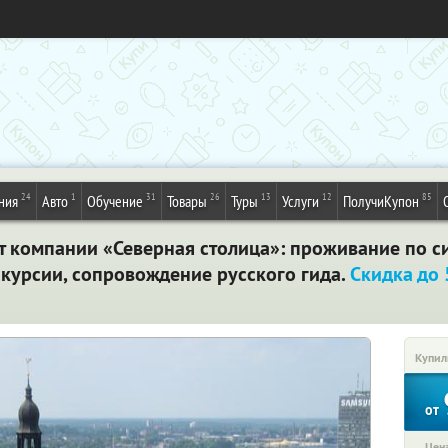
24
1
31
26
13
12
85
ния
Авто
Обучение
Товары
Туры
Услуги
ПолучиКупон
т компании «Северная столица»: проживание по с
кскурсии, сопровождение русского гида.
Скидка до
Купил
от
Цена