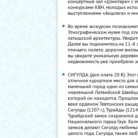
концертный зал «Дзинтари» с 
конкурсами КВН, молодых испо
выступлениями «Аншлага» и мн
Во время экскурсии познакомите
Этнографическом музее под от
латышской архитектуры. Увидит
Далее вы поднимитесь на 11-й 
птичьего полета: дорогие вилл
вы увидите уникальную деревянн
недвижимость уже приобрели з
СИГУЛДА. (доп.плата 20 €). Этот
отличное курортное место для 
маленький город один из самых
«маленькой Латвийской Швейцар
которой он находится. Прошлое
веке орденом Тевтонских рыца
Сигулды (1207 г.), Турайды (1214
Турайдский замок сохранился до
Национального парка Гауя. Хол
замков делают Сигулду любимым
целого года. Сигулда, также лю