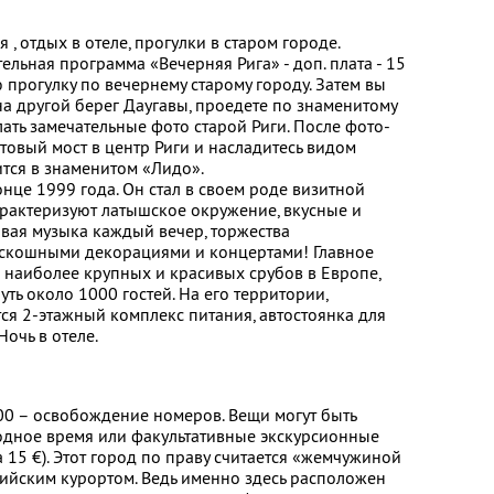
 , отдых в отеле, прогулки в старом городе.
ельная программа «Вечерняя Рига» - доп. плата - 15
 прогулку по вечернему старому городу. Затем вы
 на другой берег Даугавы, проедете по знаменитому
ать замечательные фото старой Риги. После фото-
товый мост в центр Риги и насладитесь видом
ится в знаменитом «Лидо».
онце 1999 года. Он стал в своем роде визитной
характеризуют латышское окружение, вкусные и
вая музыка каждый вечер, торжества
скошными декорациями и концертами! Главное
з наиболее крупных и красивых срубов в Европе,
ть около 1000 гостей. На его территории,
тся 2-этажный комплекс питания, автостоянка для
Ночь в отеле.
.00 – освобождение номеров. Вещи могут быть
одное время или факультативные экскурсионные
15 €). Этот город по праву считается «жемчужиной
ийским курортом. Ведь именно здесь расположен