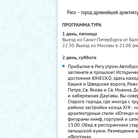
Рига – город древнейшей архитекту
ПРОГРАММА ТУРА
1 день, пятница
Выезд из Санкт-Петербурга от Балт
22.30. Выезд из Москвы в 21.00 (м
2 день, суббота
Прибытие в Ригу утром. Автобу
заглянете в прошлое! Историче
достояния ЮНЕСКО, здесь наход
башня и Шведские ворота, Рижс
Петра, Св. Якова и Св. Иоанна
и набережная Даугавы. Вы сов
Старого города, где иногда с т
района застройки конца XIX - н
архитектурные стили «Югенд» и
фигурами нимф, горгулий и сати
13.00. Обед в ресторанчике ст
латышской кухни. Размещение в 
«Фортуна»