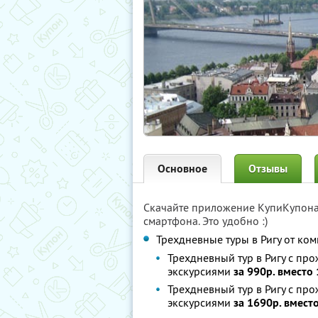
Основное
Отзывы
Скачайте приложение КупиКупон
смартфона. Это удобно :)
Трехдневные туры в Ригу от ко
Трехдневный тур в Ригу с пр
экскурсиями
за 990р. вместо
Трехдневный тур в Ригу с про
экскурсиями
за 1690р. вмест