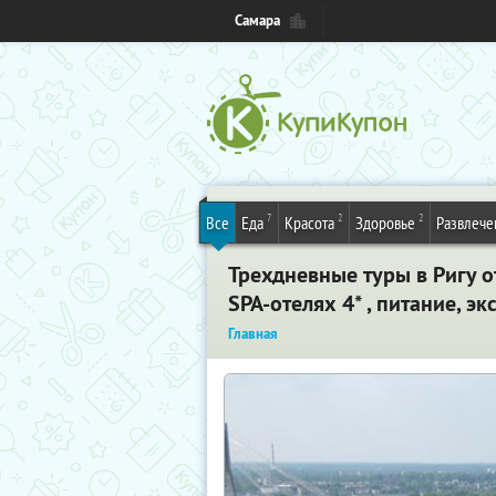
Самара
7
2
2
Все
Еда
Красота
Здоровье
Развлече
Трехдневные туры в Ригу о
SPA-отелях 4* , питание, э
Главная