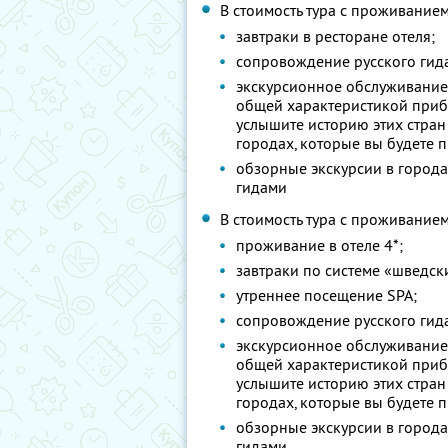
В стоимость тура с проживанием
завтраки в ресторане отеля;
сопровождение русского гида
экскурсионное обслуживание 
общей характеристикой приба
услышите историю этих стран
городах, которые вы будете п
обзорные экскурсии в город
гидами
В стоимость тура с проживанием
проживание в отеле 4*;
завтраки по системе «шведски
утреннее посещение SPA;
сопровождение русского гида
экскурсионное обслуживание 
общей характеристикой приба
услышите историю этих стран
городах, которые вы будете п
обзорные экскурсии в город
гидами