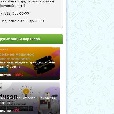
Санкт-Петербург, переулок Ульяны
Громовой, дом, 4
+7 (812) 385-55-99
ежедневно с 09.00 до 21.00
ругие акции партнера
сплатный вводный урок от онлайн-
олы Skysmart
сплатно
-100%
зличные курсы от онлайн-академии
дюсон»
сплатно
-5%