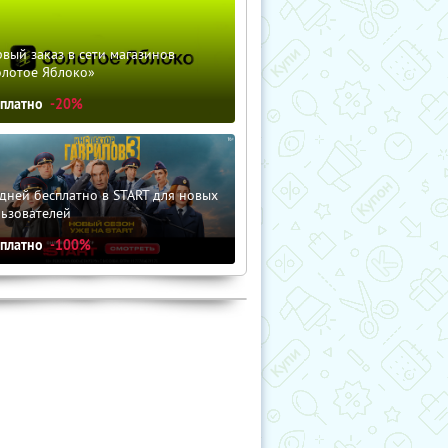
вый заказ в сети магазинов
олотое Яблоко»
сплатно
-20%
дней бесплатно в START для новых
льзователей
сплатно
-100%