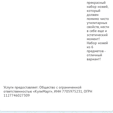
прекрасный
набор ножей,
который
должен
помимо чисто
утилитарных
свойств, нести
в себе еще и
эстетический
момент!
Набор ножей
из 6
предметов -
отличный
вариант!
Услуги предоставляет: Общество с ограниченной
ответственностью «КупиМарт»,
ИНН 7705975231
, ОГРН
1127746027309