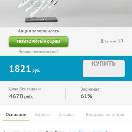
Акция завершилась
10
ПОВТОРИТЬ АКЦИЮ
Купили:
Человек проголосовало: 0
КУПИТЬ
1821
руб.
Цена без скидки:
Экономия:
4670
61%
руб.
Основное
Адреса
Отзывы
Вопросы по акции