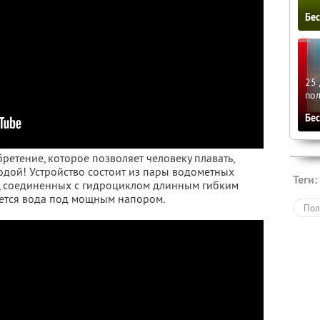
Бе
25 
по
Бе
ретение, которое позволяет человеку плавать,
водой! Устройство состоит из пары водометных
Теги:
в, соединенных с гидроциклом длинным гибким
яется вода под мощным напором.
Пол