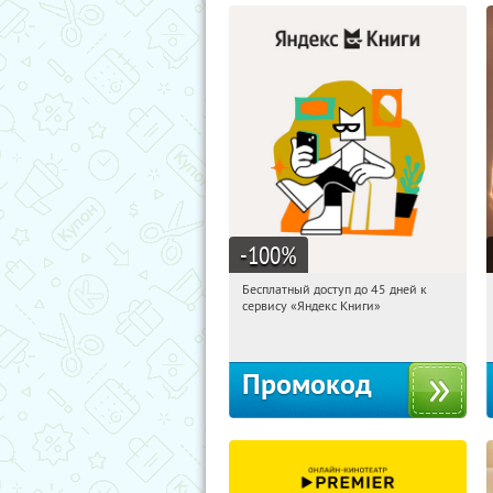
-100
%
Бесплатный доступ до 45 дней к
15:58:42
Получи первым!
сервису «Яндекс Книги»
Россия
Промокод