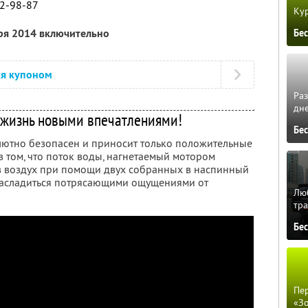
62-98-87
Кур
бря 2014 включительно
Бе
ся купоном
Ра
дне
 жизнь новыми впечатлениями!
Бе
ютно безопасен и приносит только положительные
в том, что поток воды, нагнетаемый мотором
в воздух при помощи двух собранных в наспинный
 насладиться потрясающими ощущениями от
Люб
тра
Бе
Пер
«З