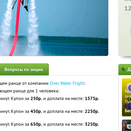
1
Вопросы по акции
Д
щем ранце от компании
Over Water Flight
:
ющем ранце для 1 человека:
Бро
пол
минут. Купон за
250р.
и доплата на месте:
1575р.
Пу
минут. Купон за
450р.
и доплата на месте:
2250р.
Бе
минут. Купон за
650р.
и доплата на месте:
3250р.