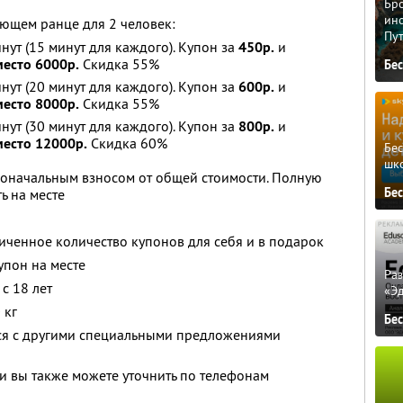
Бро
ино
ющем ранце для 2 человек:
Пу
инут (15 минут для каждого). Купон за
450р.
и
место 6000р.
Скидка 55%
Бе
инут (20 минут для каждого). Купон за
600р.
и
место 8000р.
Скидка 55%
инут (30 минут для каждого). Купон за
800р.
и
место 12000р.
Скидка 60%
Бе
шк
воначальным взносом от общей стоимости. Полную
Бе
ь на месте
ченное количество купонов для себя и в подарок
упон на месте
Ра
с 18 лет
«Э
 кг
Бе
тся с другими специальными предложениями
 вы также можете уточнить по телефонам