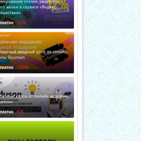
нирование отелей, квартир и
го жилья в сервисе «Яндекс
тешествия»
сплатно
-12%
сплатный вводный урок от онлайн-
олы Skysmart
сплатно
-100%
зличные курсы от онлайн-академии
дюсон»
сплатно
-5%