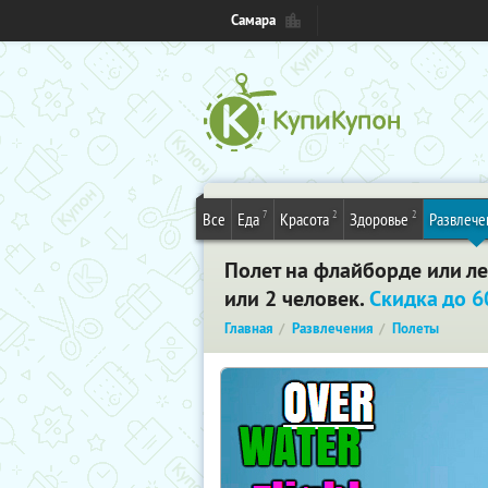
Самара
7
2
2
Все
Еда
Красота
Здоровье
Развлече
Полет на флайборде или ле
или 2 человек.
Скидка до 
Главная
Развлечения
Полеты