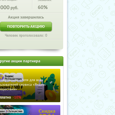
Экономия:
2000
60%
руб.
Акция завершилась
ПОВТОРИТЬ АКЦИЮ
Человек проголосовало: 0
ругие акции партнера
нирование отеля для всех
ьзователей сервиса «Яндекс
тешествия»
сплатно
-10%