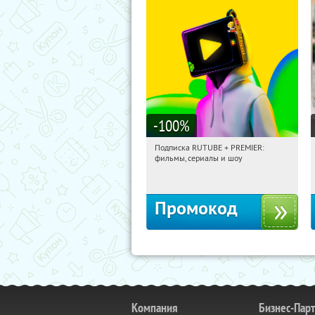
-100
%
Подписка RUTUBE + PREMIER:
15:58:42
Получили:
3
фильмы, сериалы и шоу
Россия
Промокод
Компания
Бизнес-Пар