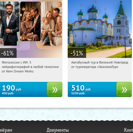
-61
%
-51
%
Фотосессия с ИИ: 5
Автобусный тур в Великий Новгород
15:58:42
Купили:
10
15:58:42
Купили:
2
нейрофотографий в любой тематике
от туроператора «ХохломаТур»
Сенная площадь
Россия
от New Dream Works
190
510
руб.
руб.
490
руб.
5190
руб.
тнёрам
Документы
Кон