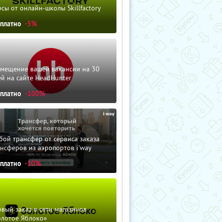
сы от онлайн-школы Skillfactory
сплатно
-5%
змещение вашей вакансии на 30
й на сайте HeadHunter
сплатно
-100%
ой трансфер от сервиса заказа
нсферов из аэропортов i'way
сплатно
-10%
вый заказ в сети магазинов
олотое Яблоко»