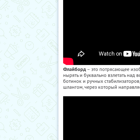
Флайборд
– это потрясающее изоб
нырять и буквально взлетать над 
ботинок и ручных стабилизаторо
шлангом, через который направл