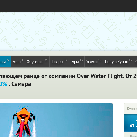
24
1
31
27
13
12
85
ния
Авто
Обучение
Товары
Туры
Услуги
ПолучиКупон
тающем ранце от компании Over Water Flight. От 2
60%
. Самара
Купи 
от
Цена