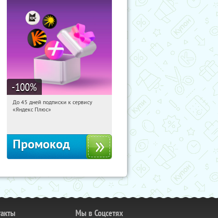
-100
%
До 45 дней подписки к сервису
15:58:42
Получили:
19
«Яндекс Плюс»
Россия
Промокод
такты
Мы в Соцсетях