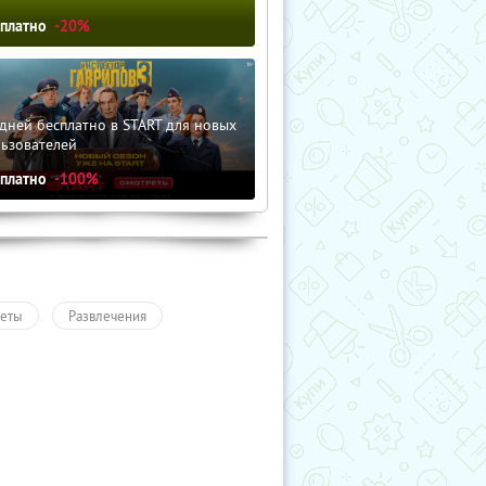
сплатно
-20%
дней бесплатно в START для новых
льзователей
сплатно
-100%
еты
Развлечения