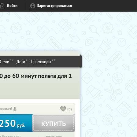
Войти
Зарегистрироваться
16
6
49
Отели
Дети
Промокоды
0 до 60 минут полета для 1
первым!
(0)
250
КУПИТЬ
руб.
 без скидки: