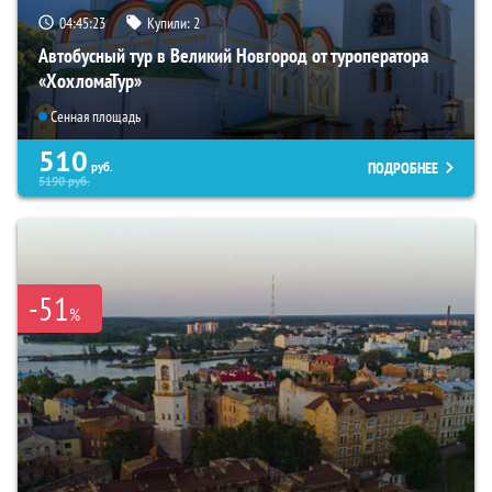
04:45:22
Купили:
2
Автобусный тур в Великий Новгород от туроператора
«ХохломаТур»
Сенная площадь
510
ПОДРОБНЕЕ
руб.
5190
руб.
-51
%