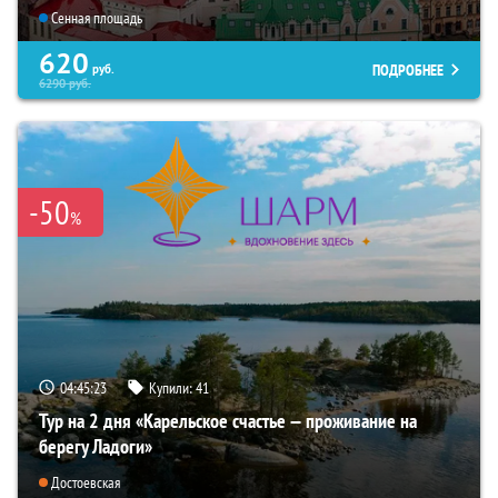
Сенная площадь
620
ПОДРОБНЕЕ
руб.
6290
руб.
-50
%
04:45:22
Купили:
41
Тур на 2 дня «Карельское счастье — проживание на
берегу Ладоги»
Достоевская