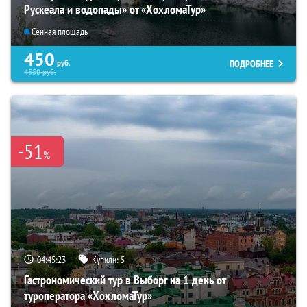
Рускеала и водопады» от «ХохломаТур»
Сенная площадь
450
ПОДРОБНЕЕ
руб.
4550
руб.
-51
%
04:45:22
Купили:
5
Гастрономический тур в Выборг на 1 день от
туроператора «ХохломаТур»