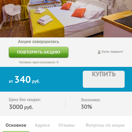
Акция завершилась
ПОВТОРИТЬ АКЦИЮ
Купи первым!
Человек проголосовало: 0
КУПИТЬ
340
от
руб.
Цена без скидки:
Экономия:
3000
30%
руб.
Основное
Адреса
Отзывы
Вопросы по акции