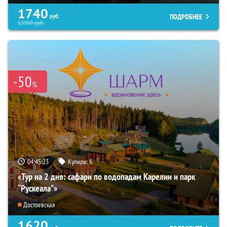
1740
ПОДРОБНЕЕ
руб.
13900
руб.
-50
%
04:45:22
Купили:
6
«Тур на 2 дня: сафари по водопадам Карелии и парк
“Рускеала"»
Достоевская
1620