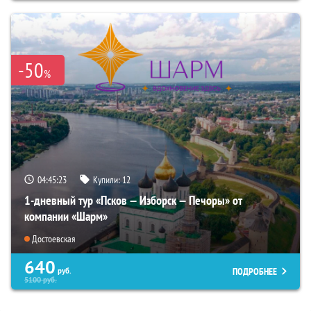
-50
%
04:45:22
Купили:
12
1-дневный тур «Псков — Изборск — Печоры» от
компании «Шарм»
Достоевская
640
ПОДРОБНЕЕ
руб.
5100
руб.