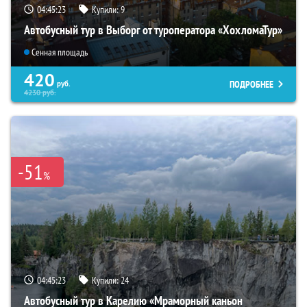
04:45:22
Купили:
9
Автобусный тур в Выборг от туроператора «ХохломаТур»
Сенная площадь
420
ПОДРОБНЕЕ
руб.
4230
руб.
-51
%
04:45:22
Купили:
24
Автобусный тур в Карелию «Мраморный каньон