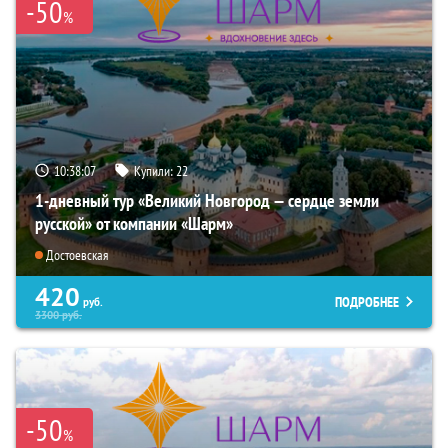
-50
%
10:38:05
Купили:
22
1-дневный тур «Великий Новгород — сердце земли
русской» от компании «Шарм»
Достоевская
420
ПОДРОБНЕЕ
руб.
3300
руб.
-50
%