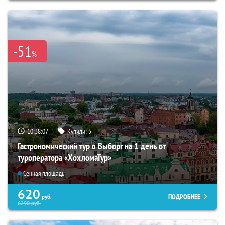
-51
%
10:38:05
Купили:
5
Гастрономический тур в Выборг на 1 день от
туроператора «ХохломаТур»
Сенная площадь
620
ПОДРОБНЕЕ
руб.
6290
руб.