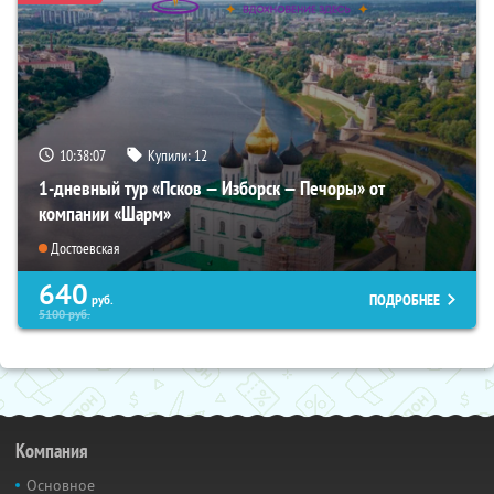
10:38:05
Купили:
12
1-дневный тур «Псков — Изборск — Печоры» от
компании «Шарм»
Достоевская
640
ПОДРОБНЕЕ
руб.
5100
руб.
Компания
Основное