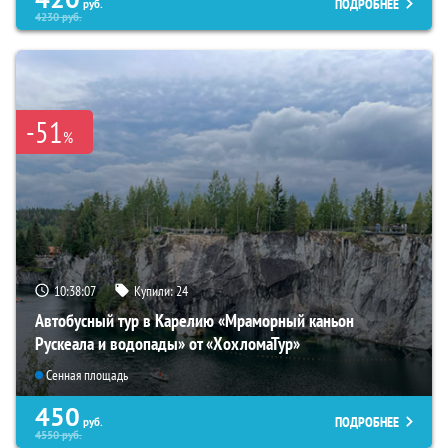
ПОДРОБНЕЕ
руб.
4230
руб.
-51
%
10:38:05
Купили:
24
Автобусный тур в Карелию «Мраморный каньон
Рускеала и водопады» от «ХохломаТур»
Сенная площадь
450
ПОДРОБНЕЕ
руб.
4550
руб.