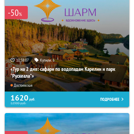
-50
%
10:38:05
Купили:
6
«Тур на 2 дня: сафари по водопадам Карелии и парк
“Рускеала"»
Достоевская
1620
ПОДРОБНЕЕ
руб.
12900
руб.