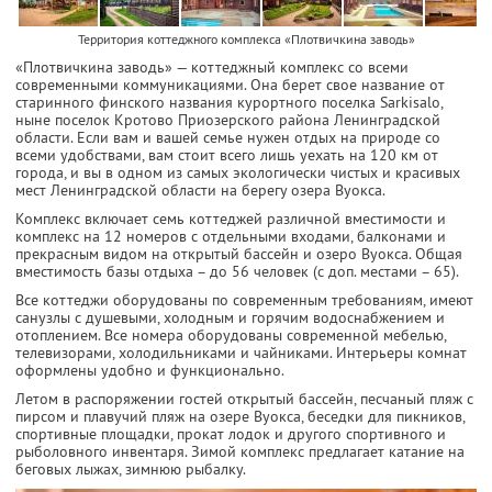
Территория коттеджного комплекса «Плотвичкина заводь»
«Плотвичкина заводь» — коттеджный комплекс со всеми
современными коммуникациями. Она берет свое название от
старинного финского названия курортного поселка Sarkisalo,
ныне поселок Кротово Приозерского района Ленинградской
области. Если вам и вашей семье нужен отдых на природе со
всеми удобствами, вам стоит всего лишь уехать на 120 км от
города, и вы в одном из самых экологически чистых и красивых
мест Ленинградской области на берегу озера Вуокса.
Комплекс включает семь коттеджей различной вместимости и
комплекс на 12 номеров с отдельными входами, балконами и
прекрасным видом на открытый бассейн и озеро Вуокса. Общая
вместимость базы отдыха – до 56 человек (с доп. местами – 65).
Все коттеджи оборудованы по современным требованиям, имеют
санузлы с душевыми, холодным и горячим водоснабжением и
отоплением. Все номера оборудованы современной мебелью,
телевизорами, холодильниками и чайниками. Интерьеры комнат
оформлены удобно и функционально.
Летом в распоряжении гостей открытый бассейн, песчаный пляж с
пирсом и плавучий пляж на озере Вуокса, беседки для пикников,
спортивные площадки, прокат лодок и другого спортивного и
рыболовного инвентаря. Зимой комплекс предлагает катание на
беговых лыжах, зимнюю рыбалку.