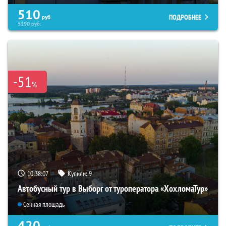
510
ПОДРОБНЕЕ
руб.
5190
руб.
-51
%
10:38:05
Купили:
9
Автобусный тур в Выборг от туроператора «ХохломаТур»
Сенная площадь
420