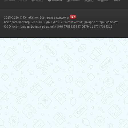
2010-2026 © КупиКупон. Все права защищены.
Все права на товарный знак "КупиКупон" и на сайт www.kupikupon.ru принадлежат
OOO «Агентство цифровых решений» ИНН 7705523387, ОГРН 1127747063212