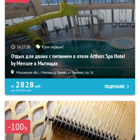
16:27:37
Купи первым!
Отдых для двоих с питанием в отеле Arthurs Spa Hotel
by Mercure в Мытищах
Московская обл., г. Мытищи, д. Ларево, ул. Хвойная, стр. 26
2828
ПОДРОБНЕЕ
от
руб.
до
65700
руб.
-100
%