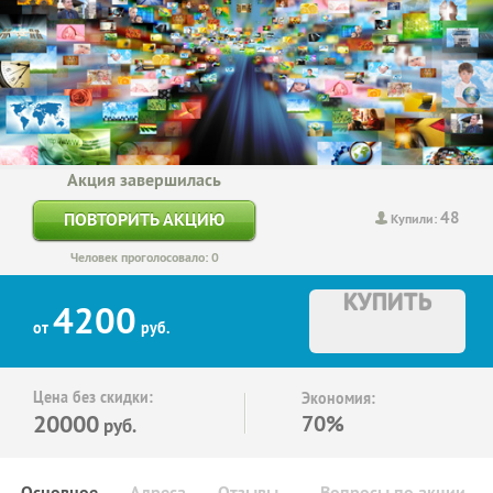
Акция завершилась
48
ПОВТОРИТЬ АКЦИЮ
Купили:
Человек проголосовало: 0
КУПИТЬ
4200
от
руб.
Цена без скидки:
Экономия:
20000
70%
руб.
Основное
Адреса
Отзывы
Вопросы по акции