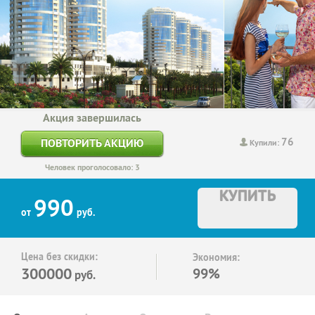
Акция завершилась
76
ПОВТОРИТЬ АКЦИЮ
Купили:
Человек проголосовало: 3
КУПИТЬ
990
от
руб.
Цена без скидки:
Экономия:
300000
99%
руб.