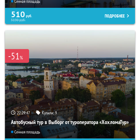
Сенная площадь
510
ПОДРОБНЕЕ
руб.
5190
руб.
-51
%
22:29:45
Купили:
9
Автобусный тур в Выборг от туроператора «ХохломаТур»
Сенная площадь