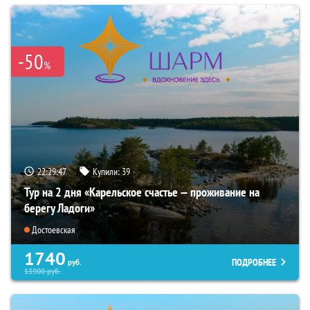
-50
%
22:29:45
Купили:
39
Тур на 2 дня «Карельское счастье — проживание на
берегу Ладоги»
Достоевская
1740
ПОДРОБНЕЕ
руб.
13900
руб.