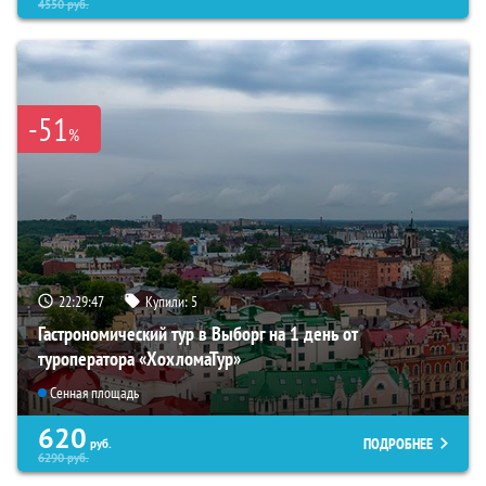
4550
руб.
-51
%
22:29:45
Купили:
5
Гастрономический тур в Выборг на 1 день от
туроператора «ХохломаТур»
Сенная площадь
620
ПОДРОБНЕЕ
руб.
6290
руб.