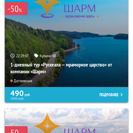
-50
%
22:29:45
Купили:
48
1-дневный тур «Рускеала — мраморное царство» от
компании «Шарм»
Достоевская
490
ПОДРОБНЕЕ
руб.
3900
руб.
-50