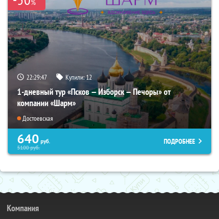
%
22:29:45
Купили:
12
1-дневный тур «Псков — Изборск — Печоры» от
компании «Шарм»
Достоевская
640
ПОДРОБНЕЕ
руб.
5100
руб.
Компания