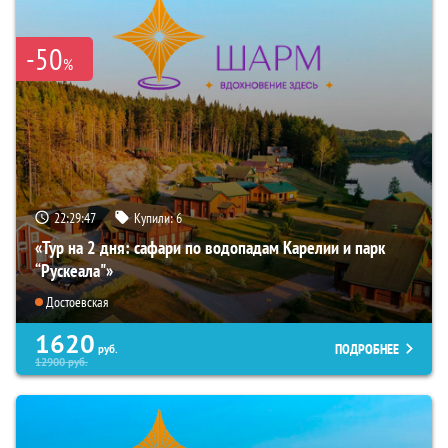
-50
%
22:29:45
Купили:
6
«Тур на 2 дня: сафари по водопадам Карелии и парк
“Рускеала"»
Достоевская
1620
ПОДРОБНЕЕ
руб.
12900
руб.