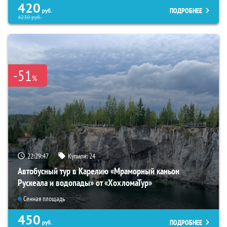
420
ПОДРОБНЕЕ
руб.
4230
руб.
-51
%
22:29:45
Купили:
24
Автобусный тур в Карелию «Мраморный каньон
Рускеала и водопады» от «ХохломаТур»
Сенная площадь
450
ПОДРОБНЕЕ
руб.