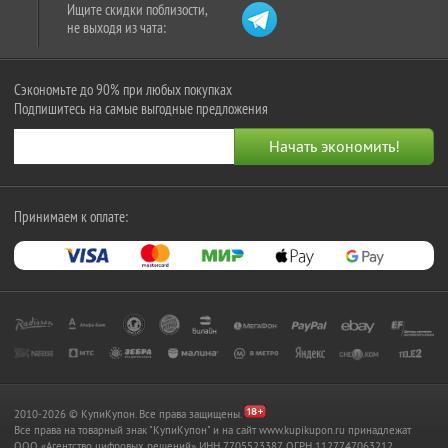
Ищите скидки поблизости,
не выходя из чата:
Сэкономьте до 90% при любых покупках
Подпишитесь на самые выгодные предложения
Принимаем к оплате:
2010-2026 © КупиКупон. Все права защищены.
Все права на товарный знак "КупиКупон" и на сайт www.kupikupon.ru принадлежат
OOO «Агентство цифровых решений» ИНН 7705523387, ОГРН 1127747063212