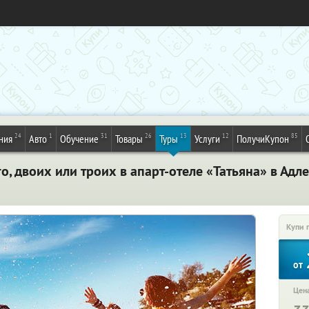
24
1
31
26
13
12
85
ния
Авто
Обучение
Товары
Туры
Услуги
ПолучиКупон
о, двоих или троих в апарт-отеле «Татьяна» в Адл
Купи 
от
Цена