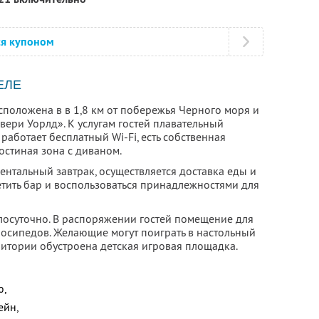
ся купоном
ЕЛЕ
асположена в в 1,8 км от побережья Черного моря и
авери Уорлд». К услугам гостей плавательный
 работает бесплатный Wi-Fi, есть собственная
остиная зона с диваном.
нтальный завтрак, осуществляется доставка еды и
сетить бар и воспользоваться принадлежностями для
глосуточно. В распоряжении гостей помещение для
лосипедов. Желающие могут поиграть в настольный
рритории обустроена детская игровая площадка.
ю,
ейн,