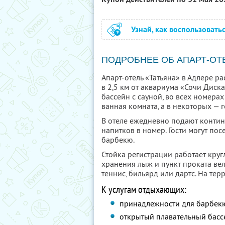
Узнай, как воспользовать
ПОДРОБНЕЕ ОБ АПАРТ-ОТ
Апарт-отель «Татьяна» в Адлере р
в 2,5 км от аквариума «Сочи Диск
бассейн с сауной, во всех номерах
ванная комната, а в некоторых — г
В отеле ежедневно подают контине
напитков в номер. Гости могут по
барбекю.
Стойка регистрации работает кру
хранения лыж и пункт проката ве
теннис, бильярд или дартс. На те
К услугам отдыхающих:
принадлежности для барбек
открытый плавательный басс