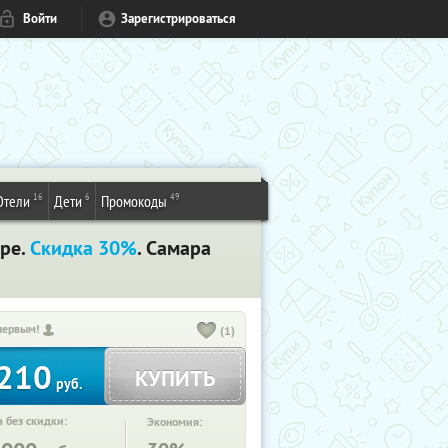
Войти
Зарегистрироваться
16
6
49
Отели
Дети
Промокоды
ере.
Скидка 30%
. Самара
первым!
(1)
210
КУПИТЬ
руб.
 без скидки:
Экономия: