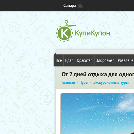
Самара
7
2
2
Все
Еда
Красота
Здоровье
Развлече
От 2 дней отдыха для одног
Главная
Туры
Экскурсионные туры