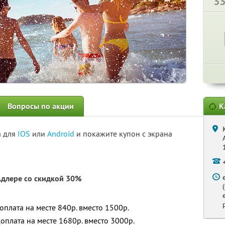
3
Вопросы по акции
К
а для
IOS
или
Android
и покажите купон с экрана
Адлере со скидкой 30%
оплата на месте 840р. вместо 1500р.
доплата на месте 1680р. вместо 3000р.