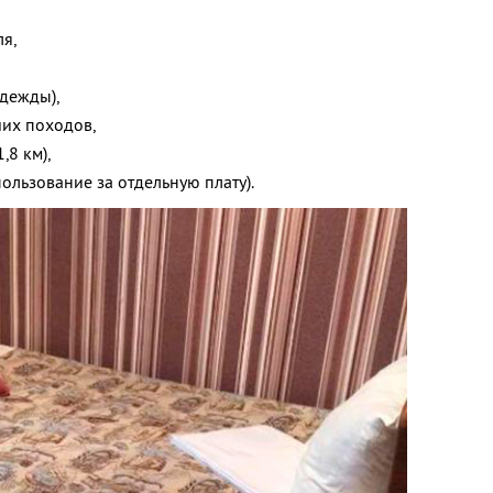
ля,
одежды),
ших походов,
,8 км),
ользование за отдельную плату).