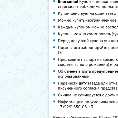
Внимание!
Купон — первоначал
стоимость необходимо доплатит
Купон действует на один заезд
Можно купить неограниченное 
Каждым купоном можно восполь
Купоны можно суммировать (су
Перед покупкой купона уточни
После этого забронируйте номер
О.
Предъявите паспорт на каждого
свидетельство о рождении) и р
Об отмене визита предупредите 
использованным
Перенести дату заезда или отм
письменного согласия представ
Скидка не суммируется с друг
Информацию по условиям акции
+7 (929) 850-08-43
Купон действителен по 31 мая 2