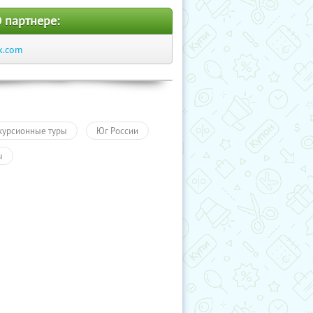
 партнере:
k.com
курсионные туры
Юг России
ы