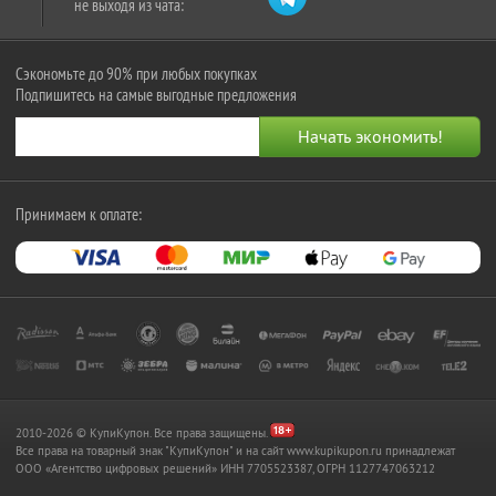
не выходя из чата:
Сэкономьте до 90% при любых покупках
Подпишитесь на самые выгодные предложения
Принимаем к оплате:
2010-2026 © КупиКупон. Все права защищены.
Все права на товарный знак "КупиКупон" и на сайт www.kupikupon.ru принадлежат
OOO «Агентство цифровых решений» ИНН 7705523387, ОГРН 1127747063212