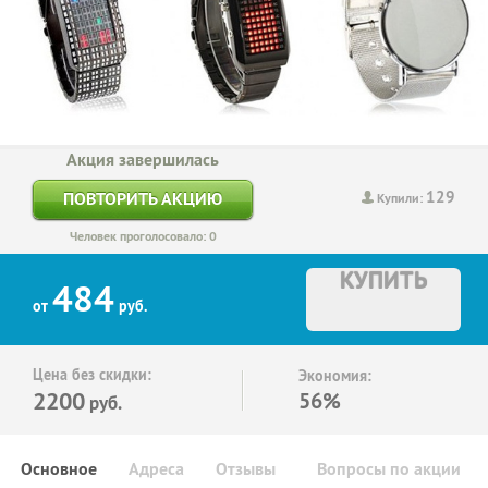
Акция завершилась
129
ПОВТОРИТЬ АКЦИЮ
Купили:
Человек проголосовало: 0
КУПИТЬ
484
от
руб.
Цена без скидки:
Экономия:
2200
56%
руб.
Основное
Адреса
Отзывы
Вопросы по акции