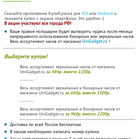
Скачайте приложение КупиКупона для
IOS
или
Android
и
покажите купон с экрана смартфона. Это удобно :)
В акции участвуют все города РФ!
Ваше правое полушарие будет вытворять чудеса после месяца
непрерывного использования бинарных или зеркальных часов.
Весь ассортимент часов от магазина
UniGadget.ru
!
Выберите купон!
Весь ассортимент зеркальных часов от магазина
UniGadget.ru
за 484р. вместо 1100р.
---------
Весь ассортимент зеркальных и бинарных часов от
магазина UniGadget.ru
за 660р. вместо 1500р.
---------
Весь ассортимент зеркальных и бинарных часов от
магазина UniGadget.ru
за 968р. вместо 2200р.
Доставка по всей России бесплатная
В заказе необходимо написать номер купона
Заказ отправляется в течение 5 дней после получения заявки