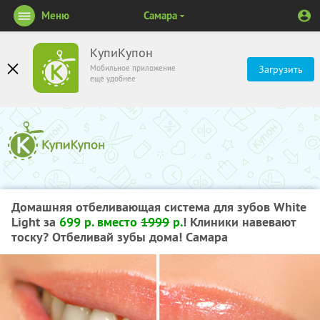
Меню
Самара
КупиКупон
Мобильное приложение
Загрузить
ещё удобнее
Домашняя отбеливающая система для зубов White
Light за
699 р. вместо
1999
р.
! Клиники навевают
тоску? Отбеливай зубы дома! Самара