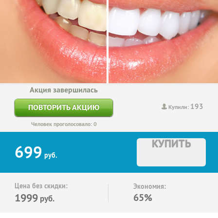
Акция завершилась
193
ПОВТОРИТЬ АКЦИЮ
Купили:
Человек проголосовало: 0
КУПИТЬ
699
руб.
Цена без скидки:
Экономия:
1999
65%
руб.