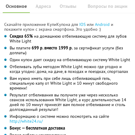
Основное
Адреса
Отзывы
Вопросы по акции
Скачайте приложение КупиКупона для
IOS
или
Android
и
покажите купон с экрана смартфона. Это удобно :)
Скидка 65%
на домашнюю отбеливающую систему для зубов
White Light
Вы платите
699 р. вместо 1999 р.
за сертификат услуги (без
доплаты)
Один купон дает скидку на отбеливающую систему White Light
Отбеливать зубы методом White Light можно где угодно и
когда угодно: дома, на даче, в походах и поездках, спортзалах
Вам нужно иметь при себе лишь отбеливающий гель,
специальную капу от White Light и 10 минут свободного
времени!
Результат отбеливания вы получите уже через несколько
сеансов использования White Light, а курс длительностью 14
дней по 10 минут принесёт вам полное отбеливание и столь
долгожданный результат!
Информацию о системе можно посмотреть на сайте
http://white24.ru/
Бонус — бесплатная доставка
Время работы: круглосуточно