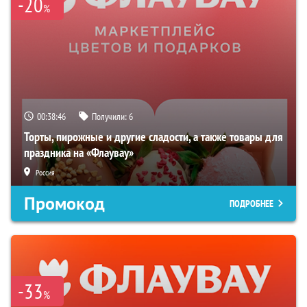
-20
%
00:38:45
Получили:
6
Торты, пирожные и другие сладости, а также товары для
праздника на «Флаувау»
Россия
Промокод
ПОДРОБНЕЕ
-33
%