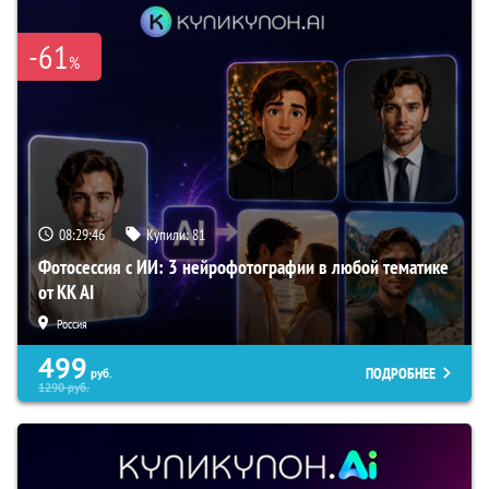
-61
%
08:29:45
Купили:
81
Фотосессия с ИИ: 3 нейрофотографии в любой тематике
от KK AI
Россия
499
ПОДРОБНЕЕ
руб.
1290
руб.