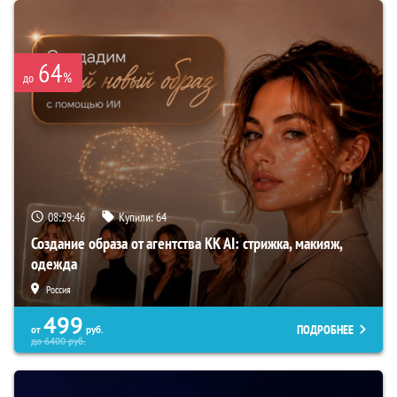
64
%
до
08:29:45
Купили:
64
Создание образа от агентства KK AI: стрижка, макияж,
одежда
Россия
499
ПОДРОБНЕЕ
от
руб.
до
6400
руб.