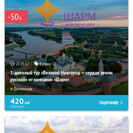
-50
%
21:15:16
Купили:
22
1-дневный тур «Великий Новгород — сердце земли
русской» от компании «Шарм»
Достоевская
420
ПОДРОБНЕЕ
руб.
3300
руб.