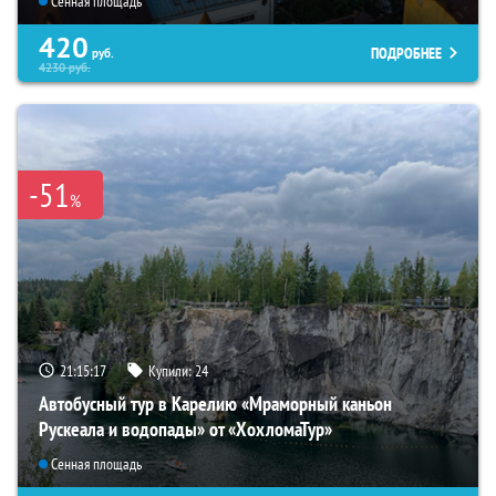
Сенная площадь
420
ПОДРОБНЕЕ
руб.
4230
руб.
-51
%
21:15:16
Купили:
24
Автобусный тур в Карелию «Мраморный каньон
Рускеала и водопады» от «ХохломаТур»
Сенная площадь