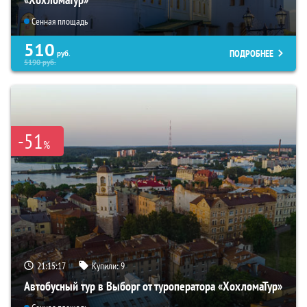
Сенная площадь
510
ПОДРОБНЕЕ
руб.
5190
руб.
-51
%
21:15:16
Купили:
9
Автобусный тур в Выборг от туроператора «ХохломаТур»