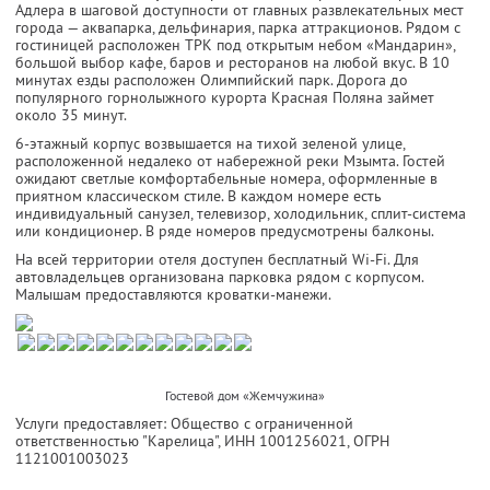
Адлера в шаговой доступности от главных развлекательных мест
города — аквапарка, дельфинария, парка аттракционов. Рядом с
гостиницей расположен ТРК под открытым небом «Мандарин»,
большой выбор кафе, баров и ресторанов на любой вкус. В 10
минутах езды расположен Олимпийский парк. Дорога до
популярного горнолыжного курорта Красная Поляна займет
около 35 минут.
6-этажный корпус возвышается на тихой зеленой улице,
расположенной недалеко от набережной реки Мзымта. Гостей
ожидают светлые комфортабельные номера, оформленные в
приятном классическом стиле. В каждом номере есть
индивидуальный санузел, телевизор, холодильник, сплит-система
или кондиционер. В ряде номеров предусмотрены балконы.
На всей территории отеля доступен бесплатный Wi-Fi. Для
автовладельцев организована парковка рядом с корпусом.
Малышам предоставляются кроватки-манежи.
Гостевой дом «Жемчужина»
Услуги предоставляет: Общество с ограниченной
ответственностью "Карелица",
ИНН 1001256021
, ОГРН
1121001003023