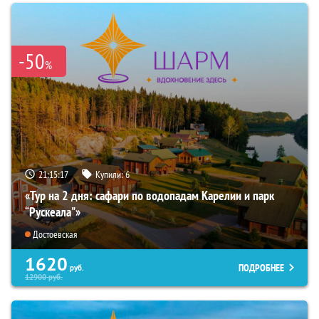
-50
%
21:15:16
Купили:
6
«Тур на 2 дня: сафари по водопадам Карелии и парк
“Рускеала"»
Достоевская
1620
ПОДРОБНЕЕ
руб.
12900
руб.