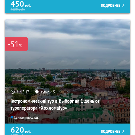
450
ПОДРОБНЕЕ
руб.
4550
руб.
-51
%
21:15:16
Купили:
5
Гастрономический тур в Выборг на 1 день от
туроператора «ХохломаТур»
Сенная площадь
620
ПОДРОБНЕЕ
руб.