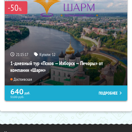
-50
%
21:15:16
Купили:
12
1-дневный тур «Псков — Изборск — Печоры» от
компании «Шарм»
Достоевская
640
ПОДРОБНЕЕ
руб.
5100
руб.