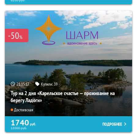
6290
руб.
-50
%
21:15:16
Купили:
39
Тур на 2 дня «Карельское счастье — проживание на
берегу Ладоги»
Достоевская
1740
ПОДРОБНЕЕ
руб.
13900
руб.