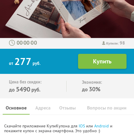
98
:
:
Купили:
277
от
руб.
Цена без скидки:
Экономия:
5490
30%
до
до
руб.
Основное
Адреса
Отзывы
Вопросы по акции
Скачайте приложение КупиКупона для
IOS
или
Android
и
покажите купон с экрана смартфона. Это удобно :)