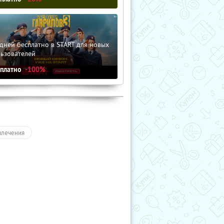
дней бесплатно в START для новых
льзователей
сплатно
-100%
влечения