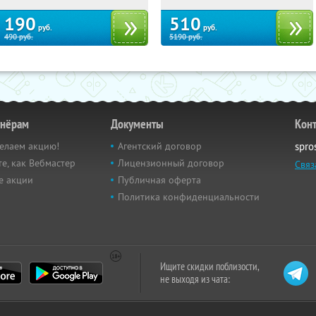
190
510
руб.
руб.
490
руб.
5190
руб.
тнёрам
Документы
Кон
елаем акцию!
Агентский договор
spro
е, как Вебмастер
Лицензионный договор
Связ
е акции
Публичная оферта
Политика конфиденциальности
Ищите скидки поблизости,
не выходя из чата: