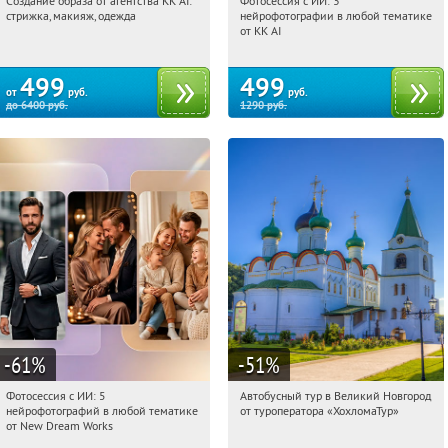
Создание образа от агентства KK AI:
Фотосессия с ИИ: 3
01:44:46
Купили:
64
01:44:46
Купили:
81
стрижка, макияж, одежда
нейрофотографии в любой тематике
Россия
Россия
от KK AI
499
499
от
руб.
руб.
до
6400
руб.
1290
руб.
-61
%
-51
%
Фотосессия с ИИ: 5
Автобусный тур в Великий Новгород
01:44:46
Купили:
9
01:44:46
Купили:
2
нейрофотографий в любой тематике
от туроператора «ХохломаТур»
Сенная площадь
Россия
от New Dream Works