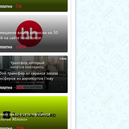
сплатно
-5%
змещение вашей вакансии на 30
й на сайте HeadHunter
сплатно
-100%
ой трансфер от сервиса заказа
нсферов из аэропортов i'way
сплатно
-10%
вый заказ в сети магазинов
олотое Яблоко»
сплатно
-20%