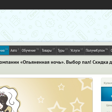
24
1
31
27
13
12
86
ния
Авто
Обучение
Товары
Туры
Услуги
ПолучиКупон
компании «Опьяненная ночь». Выбор пал! Скидка 
Купил
Цена