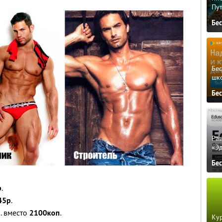
Пу
Бе
Бе
шк
Бе
Ра
«Э
Бе
р
.
45р
.
р
. вместо
2100коп
.
Кур