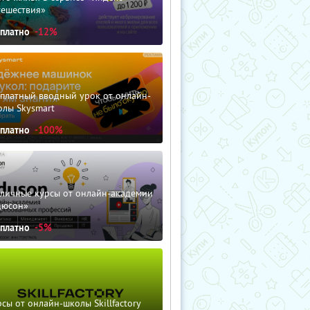
тешествия»
сплатно
-12%
сплатный вводный урок от онлайн-
олы Skysmart
сплатно
-100%
зличные курсы от онлайн-академии
дюсон»
сплатно
-5%
сы от онлайн-школы Skillfactory