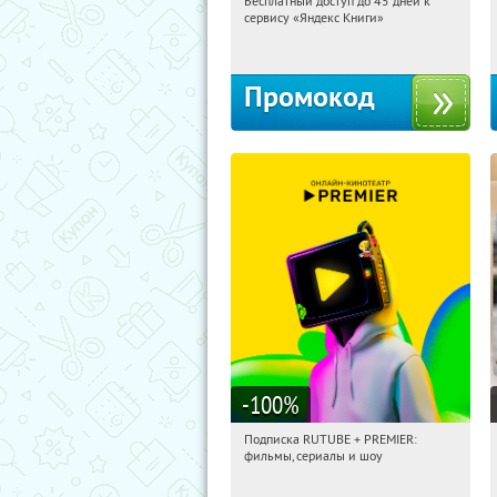
Бесплатный доступ до 45 дней к
01:44:46
Получи первым!
сервису «Яндекс Книги»
Россия
Промокод
-100
%
Подписка RUTUBE + PREMIER:
01:44:46
Получили:
3
фильмы, сериалы и шоу
Россия