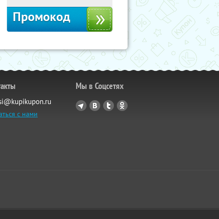
Промокод
такты
Мы в Соцсетях
si@kupikupon.ru
аться с нами