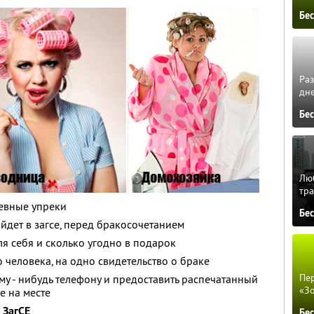
Бе
Ра
дне
Бе
Люб
тра
евные упреки
Бе
йдет в загсе, перед бракосочетанием
ля себя и сколько угодно в подарок
 человека, на одно свидетельство о браке
Пер
у - нибудь телефону и предоставить распечатанный
«З
е на месте
 ЗагСЕ
Бе