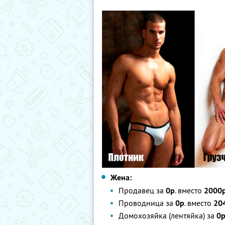
Жена:
Продавец за
0р
. вместо
2000
Проводница за
0р
. вместо
20
Домохозяйка (лентяйка) за
0