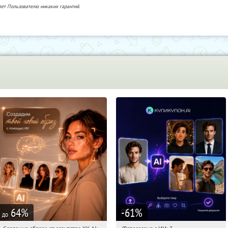
яет Пользователю никаких гарантий.
64
%
-61
%
до