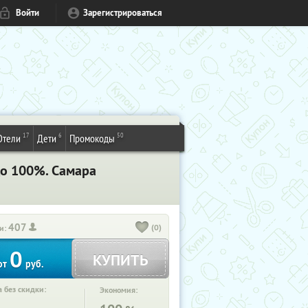
Войти
Зарегистрироваться
17
6
50
Отели
Дети
Промокоды
до 100%. Самара
407
(0)
и:
0
КУПИТЬ
от
руб.
 без скидки:
Экономия: