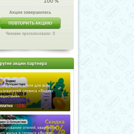
100
%
Акция завершилась
ПОВТОРИТЬ АКЦИЮ
Человек проголосовало: 0
ругие акции партнера
нирование отеля для всех
ьзователей сервиса «Яндекс
тешествия»
сплатно
-10%
нирование отелей, квартир и
го жилья в сервисе «Яндекс