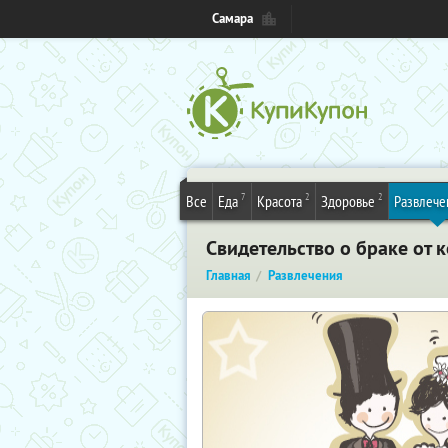
Самара
7
2
2
Все
Еда
Красота
Здоровье
Развлече
Свидетельство о браке от 
Главная
Развлечения