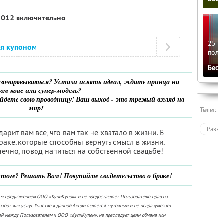
 2012 включительно
25 
ся купоном
по
Бе
азочаровываться? Устали искать идеал, ждать принца на
лом коне или супер-модель?
йдете свою проводницу! Ваш выход - это трезвый взгляд на
мир!
Теги:
Раз
рит вам все, что вам так не хватало в жизни. В
раке, которые способны вернуть смысл в жизни,
ечно, повод напиться на собственной свадьбе!
в итоге? Решать Вам! Покупайте свидетельство о браке!
ым предложением ООО «КупиКупон» и не предоставляет Пользователю прав на
работ или услуг. Участие в данной Акции является шуточным и не подразумевает
ей между Пользователем и ООО «КупиКупон», не преследует цели обмана или