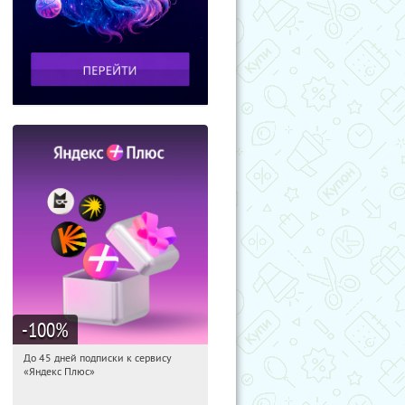
-100
%
До 45 дней подписки к сервису
01:44:46
Получили:
19
«Яндекс Плюс»
Россия