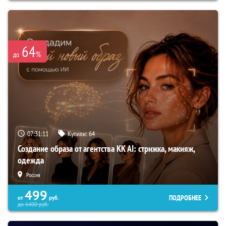
64
%
до
07:31:10
Купили:
64
Создание образа от агентства KK AI: стрижка, макияж,
одежда
Россия
499
ПОДРОБНЕЕ
от
руб.
до
6400
руб.