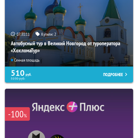
07:31:10
Купили:
2
Автобусный тур в Великий Новгород от туроператора
«ХохломаТур»
Сенная площадь
510
ПОДРОБНЕЕ
руб.
5190
руб.
-100
%