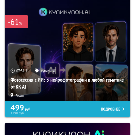
-61
%
07:31:10
Купили:
81
Фотосессия с ИИ: 3 нейрофотографии в любой тематике
от KK AI
Россия
499
ПОДРОБНЕЕ
руб.
1290
руб.