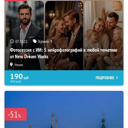
07:31:10
Купили:
9
Фотосессия с ИИ: 5 нейрофотографий в любой тематике
от New Dream Works
Россия
190
ПОДРОБНЕЕ
руб.
490
руб.
-51
%