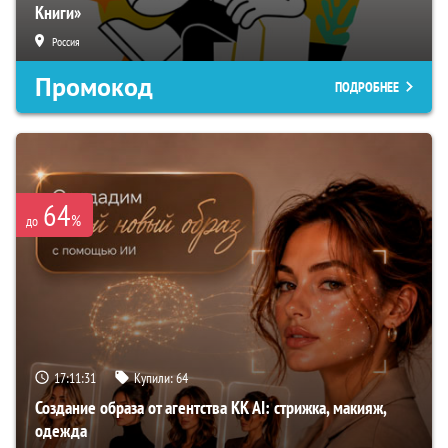
Книги»
Россия
Промокод
ПОДРОБНЕЕ
64
%
до
17:11:30
Купили:
64
Создание образа от агентства KK AI: стрижка, макияж,
одежда