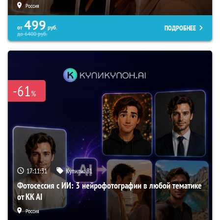
Россия
499
ПОДРОБНЕЕ
от
руб.
до
6400
руб.
-61
%
17:11:30
Купили:
81
Фотосессия с ИИ: 3 нейрофотографии в любой тематике
от KK AI
Россия