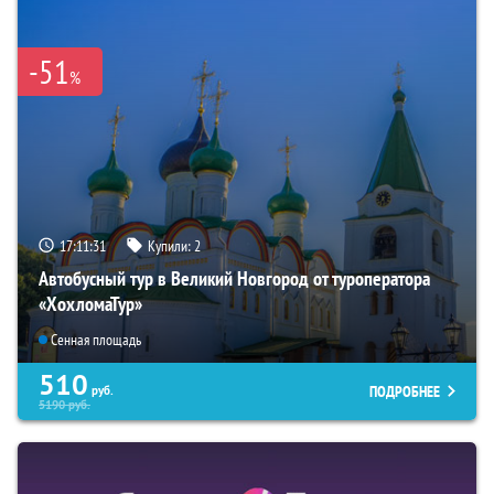
-51
%
17:11:30
Купили:
2
Автобусный тур в Великий Новгород от туроператора
«ХохломаТур»
Сенная площадь
510
ПОДРОБНЕЕ
руб.
5190
руб.