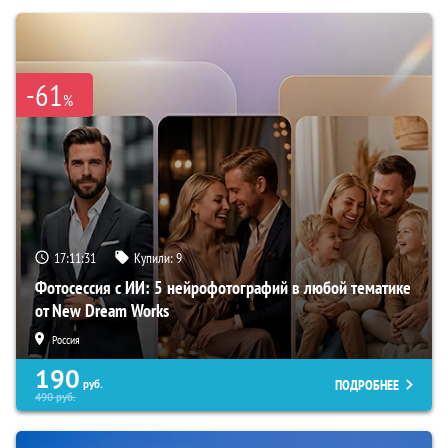
-61
%
17:11:30
Купили:
9
Фотосессия с ИИ: 5 нейрофотографий в любой тематике
от New Dream Works
Россия
190
ПОДРОБНЕЕ
руб.
490
руб.