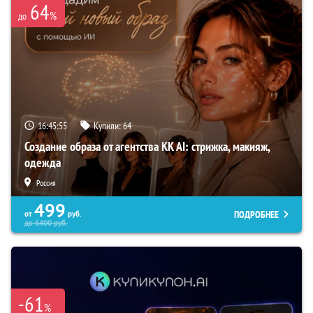
64
%
до
16:45:54
Купили:
64
Создание образа от агентства KK AI: стрижка, макияж,
одежда
Россия
499
ПОДРОБНЕЕ
от
руб.
до
6400
руб.
-61
%