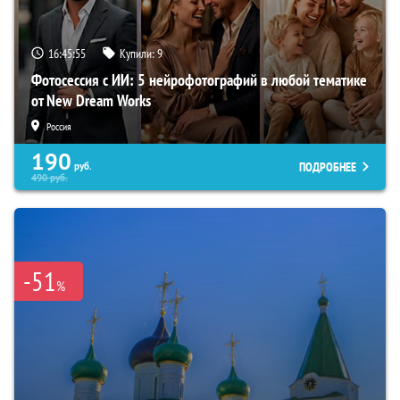
16:45:54
Купили:
9
Фотосессия с ИИ: 5 нейрофотографий в любой тематике
от New Dream Works
Россия
190
ПОДРОБНЕЕ
руб.
490
руб.
-51
%