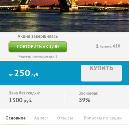
Акция завершилась
418
ПОВТОРИТЬ АКЦИЮ
Купили:
Человек проголосовало: 1
КУПИТЬ
250
от
руб.
Цена без скидки:
Экономия:
1300
59%
руб.
Основное
Адреса
Отзывы
Вопросы по акции