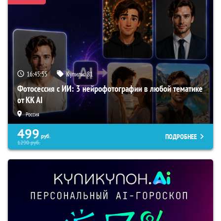
16:45:54
Купили:
81
Фотосессия с ИИ: 3 нейрофотографии в любой тематике
от KK AI
Россия
499
ПОДРОБНЕЕ
руб.
1290
руб.