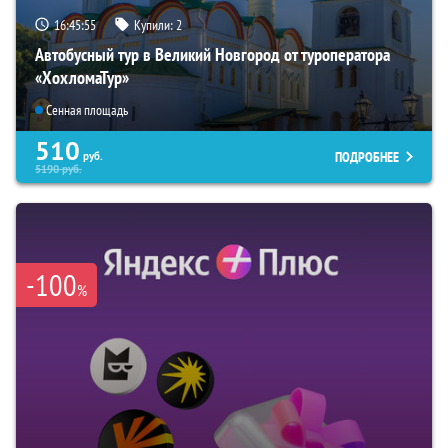
16:45:54
Купили:
2
Автобусный тур в Великий Новгород от туроператора
«ХохломаТур»
Сенная площадь
510
ПОДРОБНЕЕ
руб.
5190
руб.
-100
%